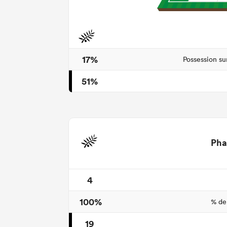
17%
Possession su
51%
Pha
4
100%
% de
19