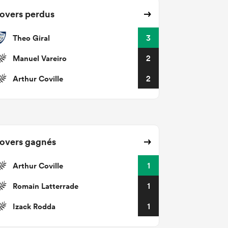
overs perdus
Theo Giral
3
Manuel Vareiro
2
Arthur Coville
2
overs gagnés
Arthur Coville
1
Romain Latterrade
1
Izack Rodda
1