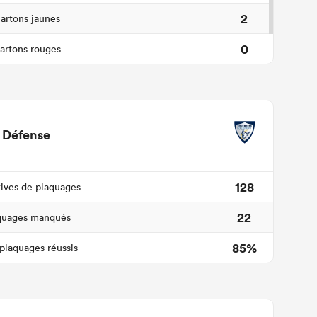
2
artons jaunes
0
artons rouges
Défense
128
tives de plaquages
22
quages manqués
85%
plaquages réussis