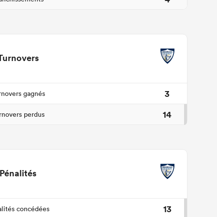
Turnovers
3
rnovers gagnés
14
rnovers perdus
Pénalités
13
lités concédées