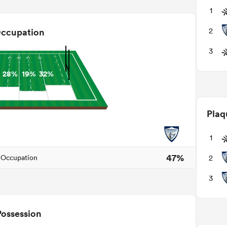
1
2
ccupation
3
28%
19%
32%
Plaq
1
47%
2
Occupation
3
Possession