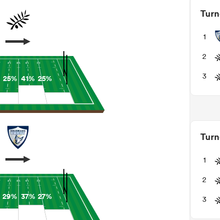
Turn
1
2
3
25%
41%
25%
Turn
1
2
29%
37%
27%
3