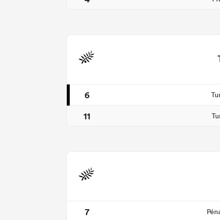
6
Tu
11
Tu
7
Péna