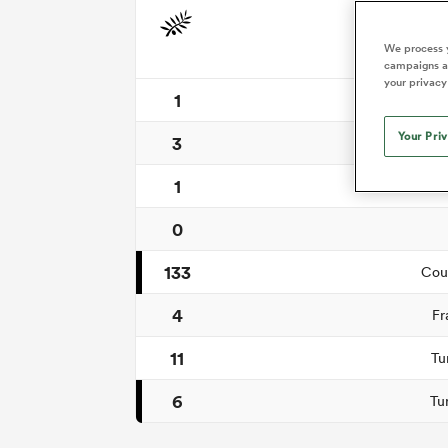
Synt
We process y
campaigns an
your privacy
1
Coups d
Your Pri
3
1
Tr
0
133
Cour
4
Fr
11
Tu
6
Tu