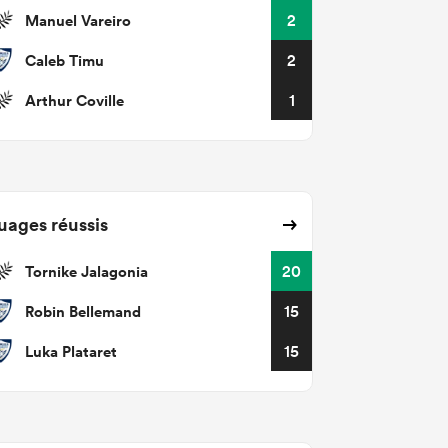
Manuel Vareiro
2
Caleb Timu
2
Arthur Coville
1
uages réussis
Tornike Jalagonia
20
Robin Bellemand
15
Luka Plataret
15