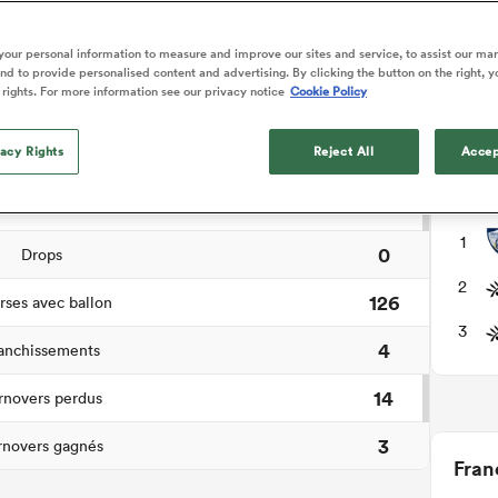
hèse du match
our personal information to measure and improve our sites and service, to assist our ma
d to provide personalised content and advertising. By clicking the button on the right, y
 rights. For more information see our privacy notice
Cookie Policy
2
e pied de pénalité
vacy Rights
Reject All
Accep
3
Essais
Cour
2
ansformations
1
0
Drops
2
126
ses avec ballon
3
4
anchissements
14
rnovers perdus
3
rnovers gagnés
Fran