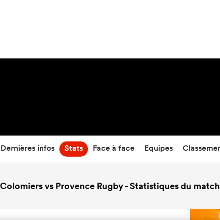
20
-
25
Temps écoulé
Dernières infos
Stats
Face à face
Equipes
Classeme
Colomiers vs Provence Rugby - Statistiques du match