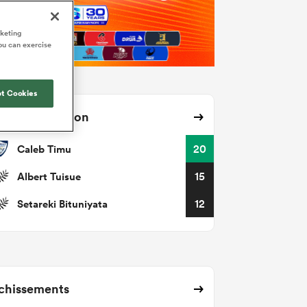
rketing
ou can exercise
t Cookies
ses avec ballon
Caleb Timu
20
Albert Tuisue
15
Setareki Bituniyata
12
chissements