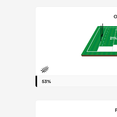
O
21%
53%