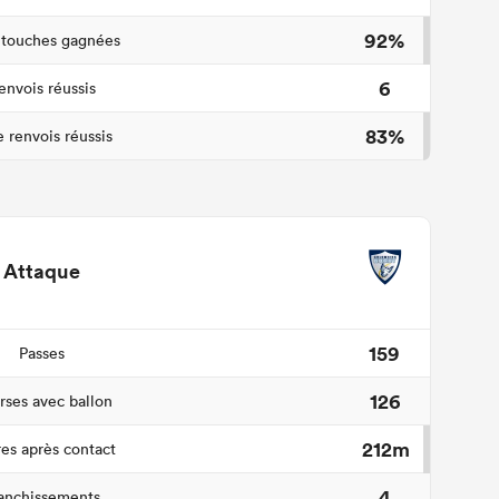
92%
 touches gagnées
6
envois réussis
83%
 renvois réussis
Attaque
159
Passes
126
ses avec ballon
212m
es après contact
4
anchissements