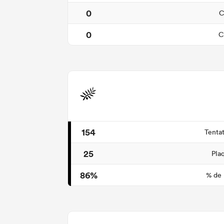
0
C
0
C
154
Tenta
25
Pla
86%
% de 