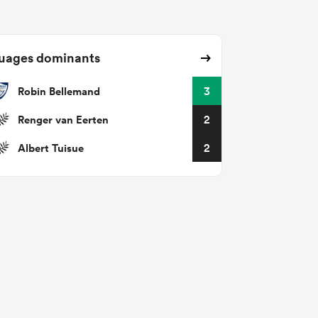
uages dominants
Robin Bellemand
3
Renger van Eerten
2
Albert Tuisue
2