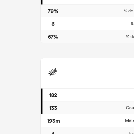
79%
% de
6
R
67%
% de
182
133
Cour
193m
Mètr
4
Fr