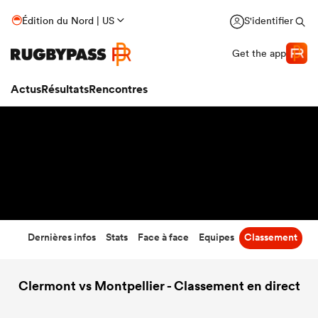
17
-
20
Édition du Nord | US
S'identifier
Temps écoulé
Get the app
Actus
Résultats
Rencontres
Dernières infos
Stats
Face à face
Equipes
Classement
Clermont vs Montpellier - Classement en direct