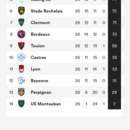
Stade Rochelais
6
26
15
11
0
72
Clermont
7
26
15
11
0
71
Bordeaux
8
26
14
12
0
70
Toulon
9
26
12
13
1
59
Castres
10
26
11
15
0
55
Lyon
11
26
11
14
1
53
Bayonne
12
26
11
15
0
51
Perpignan
13
26
6
20
0
29
US Montauban
14
26
1
24
1
7