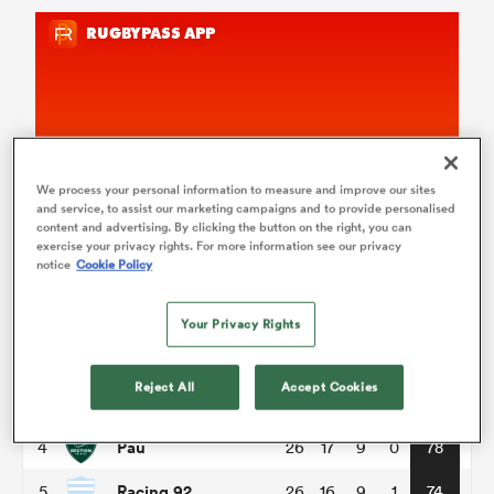
We process your personal information to measure and improve our sites
and service, to assist our marketing campaigns and to provide personalised
Top 14
content and advertising. By clicking the button on the right, you can
exercise your privacy rights. For more information see our privacy
notice
Cookie Policy
P
W
L
D
Total
Toulouse
1
26
18
8
0
86
Your Privacy Rights
Montpellier
2
26
17
8
1
82
Reject All
Accept Cookies
Stade Francais
3
26
15
10
1
79
Pau
4
26
17
9
0
78
Racing 92
5
26
16
9
1
74