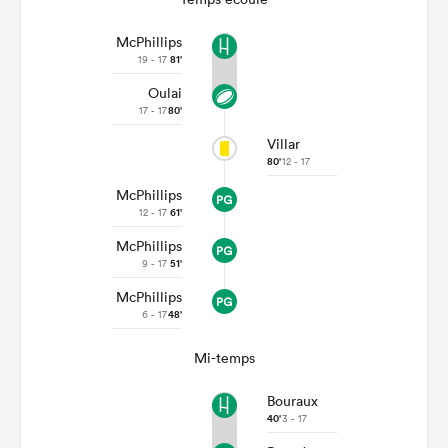
McPhillips
19 - 17
81'
Oulai
17 - 17
80'
Villar
80'
12 - 17
McPhillips
12 - 17
61'
McPhillips
9 - 17
51'
McPhillips
6 - 17
48'
Mi-temps
Bouraux
40'
3 - 17