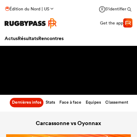
19
-
17
Édition du Nord | US
S'identifier
Temps écoulé
Get the app
Actus
Résultats
Rencontres
Dernières infos
Stats
Face à face
Equipes
Classement
Carcassonne vs Oyonnax