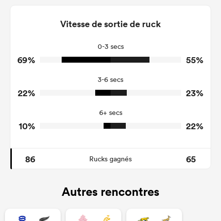
5
15
Dominant Tackles
111
144
Vitesse de sortie de ruck
Tackles Made
14
28
Tackles Missed
0-3 secs
69%
55%
4
6
Turnovers Won
3-6 secs
3
3
Tackle Turnover
22%
23%
9
25
Tackle Offload Allowed
6+ secs
10%
22%
86
65
Rucks gagnés
Autres rencontres