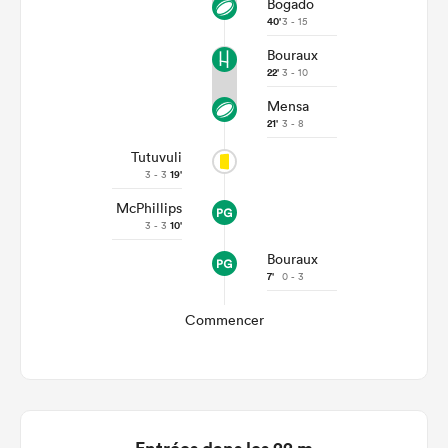
Bogado
40'
3 - 15
Bouraux
22'
3 - 10
Mensa
21'
3 - 8
Tutuvuli
3 - 3
19'
McPhillips
3 - 3
10'
Bouraux
7'
0 - 3
Commencer