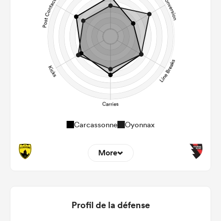
Carcassonne
Oyonnax
More
7
5
22m Entries
1.43
2.8
Profil de la défense
22m Conversion