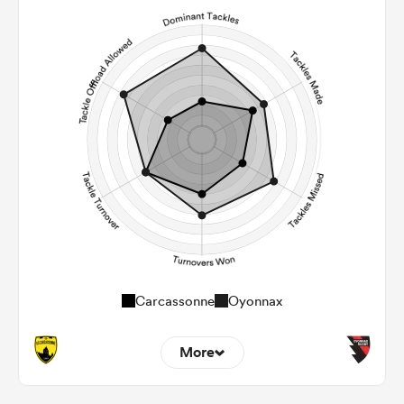
5
5
Line Breaks
123
99
Carries
24
27
Kicks
233
175
Post Contact Meters
Carcassonne
Oyonnax
More