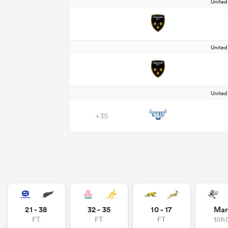
Unite
Unite
Unite
+35
21 - 38
32 - 35
10 - 17
Mar
FT
FT
FT
10h