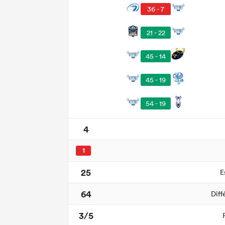
36 - 7
21 - 22
45 - 14
45 - 19
54 - 19
4
1
25
E
64
Diff
3/5