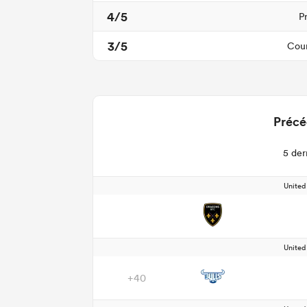
4/5
P
3/5
Cour
Précé
5 der
Unite
Unite
+40