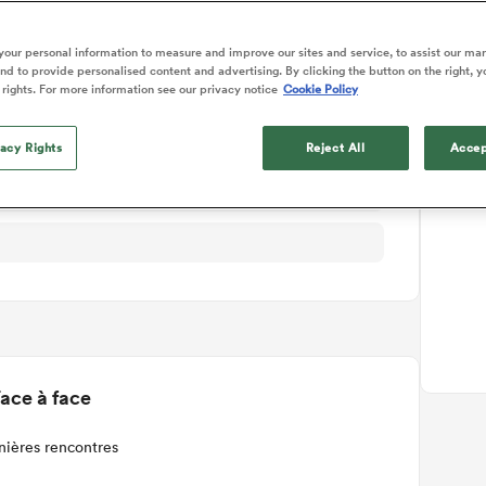
ails du match
our personal information to measure and improve our sites and service, to assist our ma
d to provide personalised content and advertising. By clicking the button on the right, y
 rights. For more information see our privacy notice
Cookie Policy
vacy Rights
Reject All
Accep
ace à face
nières rencontres