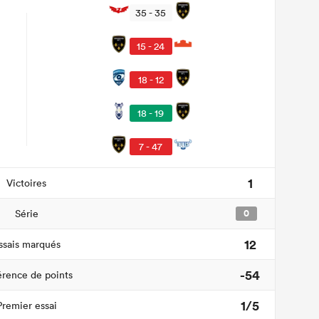
35 - 35
15 - 24
18 - 12
18 - 19
7 - 47
1
Victoires
Série
0
12
ssais marqués
-54
érence de points
1/5
Premier essai