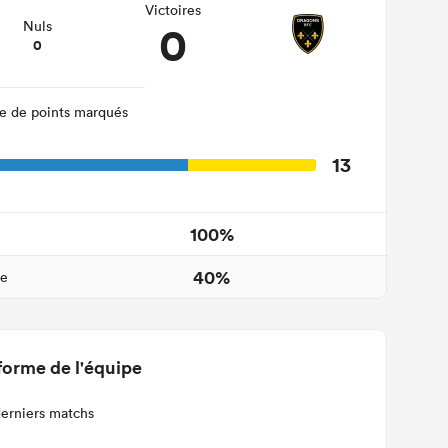
Victoires
0
Nuls
0
 de points marqués
13
100%
40%
ne
forme de l'équipe
derniers matchs