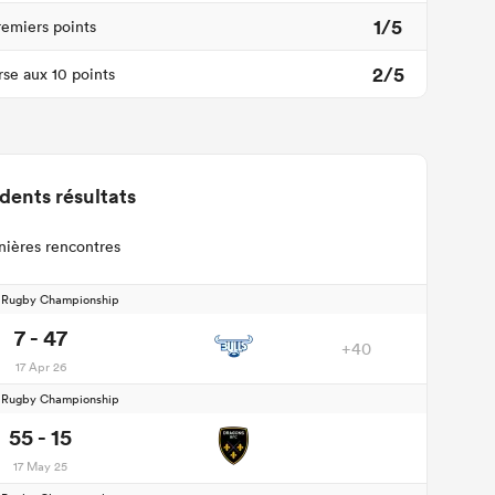
1/5
remiers points
2/5
se aux 10 points
dents résultats
nières rencontres
d Rugby Championship
7 - 47
+40
17 Apr 26
d Rugby Championship
55 - 15
17 May 25