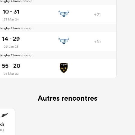
d Rugby Championship
10 - 31
+21
23 Mar 24
d Rugby Championship
14 - 29
+15
06 Jan 23
d Rugby Championship
55 - 20
26 Mar 22
Autres rencontres
di
00