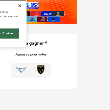
rketing
ou can exercise
t Cookies
Qui va gagner ?
Appuyez pour voter