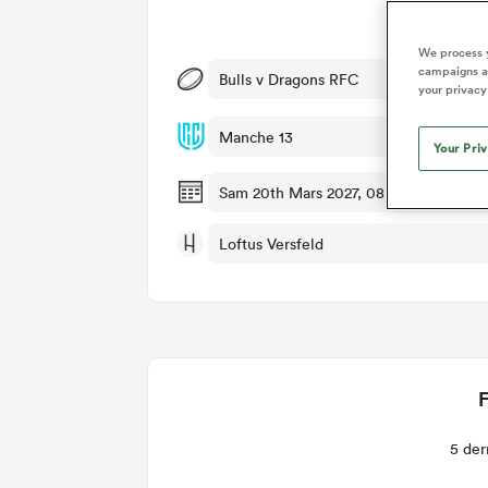
Dét
We process y
campaigns an
Bulls v Dragons RFC
your privacy
Manche 13
Your Pri
Sam 20th Mars 2027, 08:00am PDT
Loftus Versfeld
F
5 der