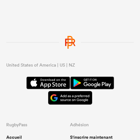
United States of America | US | NZ
RugbyPass
Adhésion
Accueil
S'inscrire maintenant