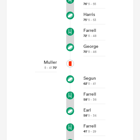
76'
5 - 55
Harris
75'
5 - 53
Farrell
72'
5 - 48
George
70'
5 - 46
Muller
5 - 41
70'
Segun
62'
5 - 41
Farrell
58'
5 - 36
Earl
58'
5 - 34
Farrell
41'
5 - 29