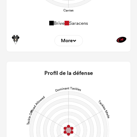
Brive
Saracens
More
0
0
22m Entries
0
0
Profil de la défense
22m Conversion
0
0
Line Breaks
0
0
Carries
0
0
Kicks
0
0
Post Contact Meters