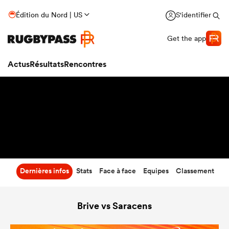
5
-
55
Édition du Nord | US
S'identifier
Temps écoulé
Get the app
Actus
Résultats
Rencontres
Dernières infos
Stats
Face à face
Equipes
Classement
Brive vs Saracens