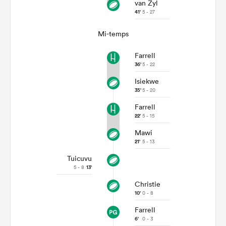
van Zyl
41'
5 - 27
Mi-temps
Farrell
36'
5 - 22
Isiekwe
35'
5 - 20
Farrell
22'
5 - 15
Mawi
21'
5 - 13
Tuicuvu
5 - 8
13'
Christie
10'
0 - 8
Farrell
6'
0 - 3