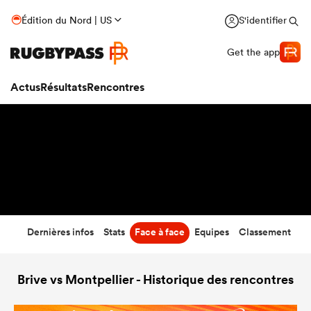
23
-
22
Édition du Nord | US
S'identifier
Temps écoulé
Get the app
Actus
Résultats
Rencontres
Dernières infos
Stats
Face à face
Equipes
Classement
Brive vs Montpellier - Historique des rencontres