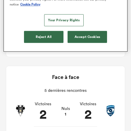
notice
Cookie Policy
Brive v Montpellier
Your Privacy Rights
Dim 10th Janvier 2021, 06:00am PST
Reject All
Accept Cookies
Stade Amédée-Doménech
Face à face
5 dernières rencontres
Victoires
Victoires
2
2
Nuls
1