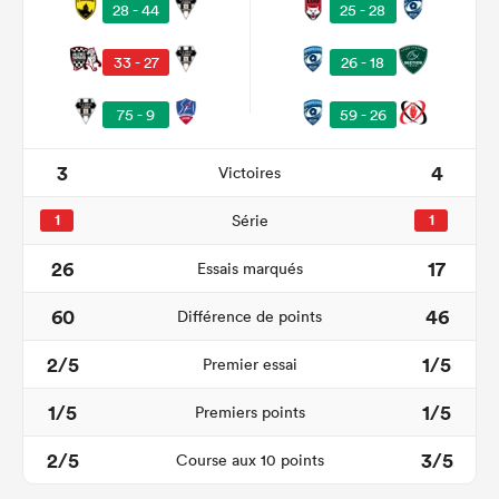
25 - 28
28 - 44
33 - 27
26 - 18
75 - 9
59 - 26
3
4
Victoires
1
Série
1
26
17
Essais marqués
60
46
Différence de points
2/5
1/5
Premier essai
1/5
1/5
Premiers points
2/5
3/5
Course aux 10 points