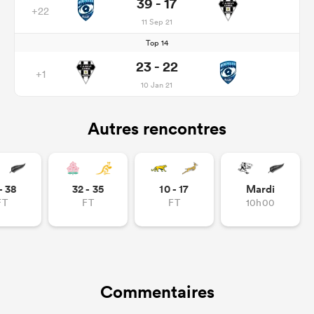
39 - 17
+22
11 Sep 21
Top 14
23 - 22
+1
10 Jan 21
Autres rencontres
- 38
32 - 35
10 - 17
Mardi
FT
FT
FT
10h00
Commentaires