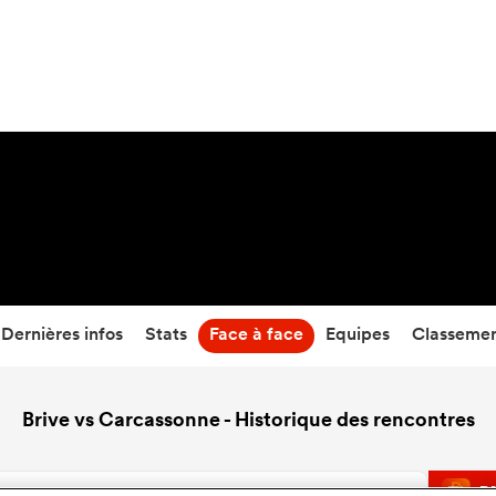
28
-
44
Temps écoulé
Dernières infos
Stats
Face à face
Equipes
Classeme
Brive vs Carcassonne - Historique des rencontres