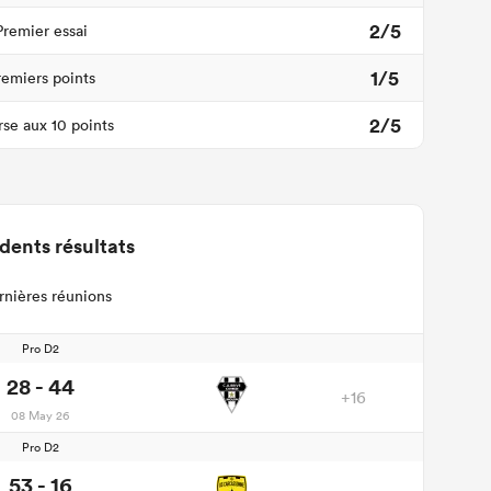
2/5
Premier essai
1/5
remiers points
2/5
se aux 10 points
dents résultats
rnières réunions
Pro D2
28 - 44
+16
08 May 26
Pro D2
53 - 16