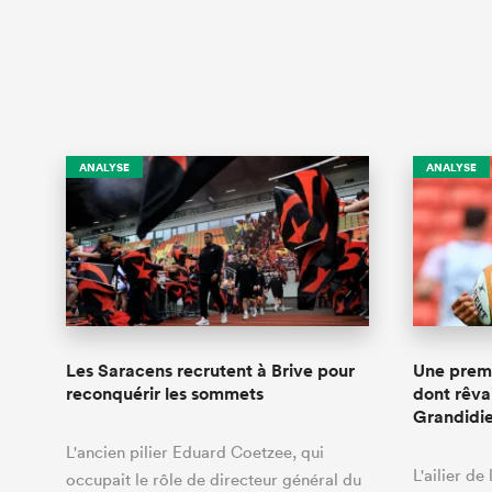
ANALYSE
ANALYSE
Les Saracens recrutent à Brive pour
Une premi
reconquérir les sommets
dont rêva
Grandidi
L'ancien pilier Eduard Coetzee, qui
L'ailier de
occupait le rôle de directeur général du