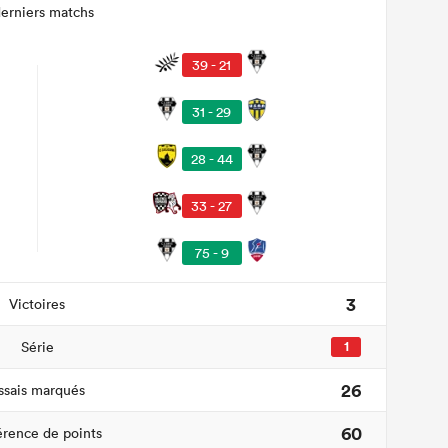
derniers matchs
39 - 21
31 - 29
28 - 44
33 - 27
75 - 9
3
Victoires
Série
1
26
ssais marqués
60
érence de points