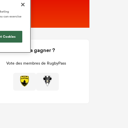
rketing
ou can exercise
t Cookies
Qui va gagner ?
Vote des membres de RugbyPass