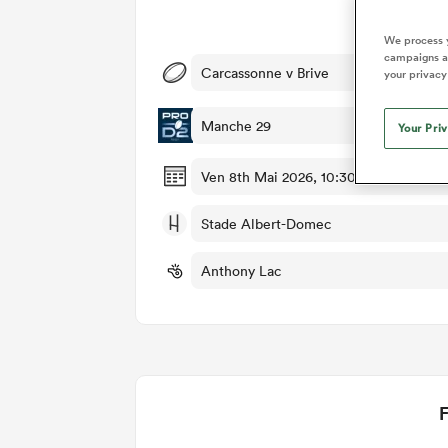
Dét
We process y
campaigns an
Carcassonne v Brive
your privacy
Manche 29
Your Pri
Ven 8th Mai 2026, 10:30am PDT
Stade Albert-Domec
Anthony Lac
F