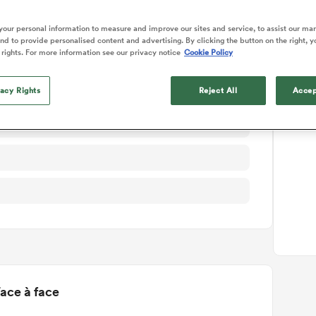
ails du match
our personal information to measure and improve our sites and service, to assist our ma
d to provide personalised content and advertising. By clicking the button on the right, y
 rights. For more information see our privacy notice
Cookie Policy
vacy Rights
Reject All
Accep
ace à face