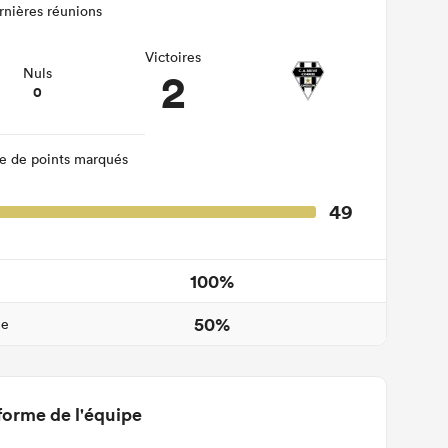
rnières réunions
Victoires
2
Nuls
0
 de points marqués
49
100%
50%
ne
forme de l'équipe