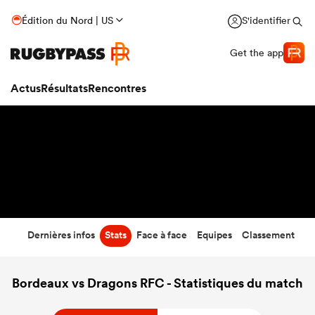
47
-
8
Édition du Nord | US
S'identifier
Temps écoulé
Get the app
Actus
Résultats
Rencontres
Dernières infos
Stats
Face à face
Equipes
Classement
Bordeaux vs Dragons RFC - Statistiques du match