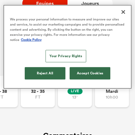
Equipes
Joueurs
We process your personal information to measure and improve our sites
and service, to assist our marketing campaigns and to provide personalised
content and advertising. By clicking the button on the right, you can
exercise your privacy rights. For more information see our privacy
notice
Cookie Policy
Your Privacy Rights
Autres rencontres
Reject All
Accept Cookies
- 38
32 - 35
Mardi
LIVE
FT
FT
13'
10h00