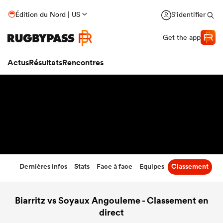
33
-
22
Édition du Nord | US
S'identifier
Temps écoulé
Get the app
Actus
Résultats
Rencontres
Dernières infos
Stats
Face à face
Equipes
Classement
Biarritz vs Soyaux Angouleme - Classement en
direct