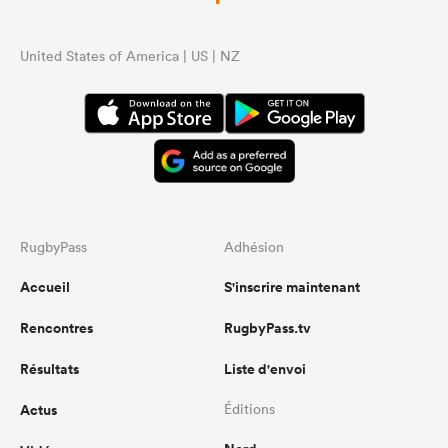
United States of America | US | NZ
RugbyPass
Adhésion
Accueil
S'inscrire maintenant
Rencontres
RugbyPass.tv
Résultats
Liste d'envoi
Actus
Éditions