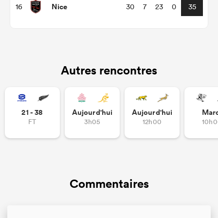
Nice
16
30
7
23
0
35
Autres rencontres
21 - 38
Aujourd'hui
Aujourd'hui
Mar
FT
3h05
12h00
10h0
Commentaires