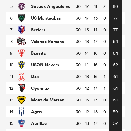
Soyaux Angouleme
5
30
17
11
2
80
US Montauban
6
30
17
13
0
77
Beziers
7
30
16
14
0
77
Valence Romans
8
30
13
17
0
64
Biarritz
9
30
14
16
0
64
USON Nevers
10
30
14
16
0
62
Dax
11
30
13
16
1
61
Oyonnax
12
30
12
17
1
61
Mont de Marsan
13
30
13
17
0
60
Agen
14
30
12
18
0
59
Aurillac
15
30
13
17
0
57