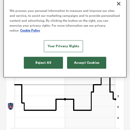
We process your personal information to measure and improve our sites
and service, to assist our marketing campaigns and to provide personalised
Graphique d'évolution des points
content and advertising. By clicking the button on the right, you can
exercise your privacy rights. For more information see our privacy
notice
Cookie Policy
Newcastle gagne +4
Your Privacy Rights
Reject All
Accept Cookies