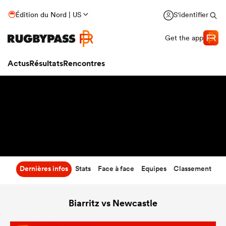
13
-
17
Édition du Nord | US
S'identifier
Temps écoulé
Get the app
Actus
Résultats
Rencontres
Dernières infos
Stats
Face à face
Equipes
Classement
Biarritz vs Newcastle