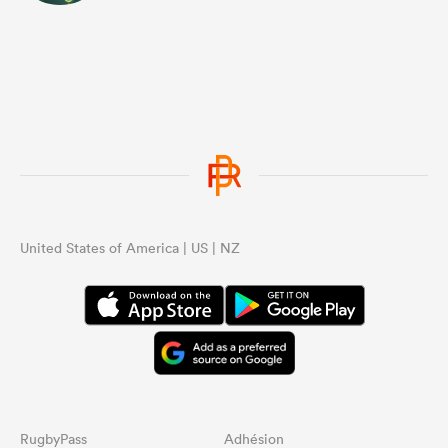
United States of America | US | NZ
RugbyPass
Adhésion