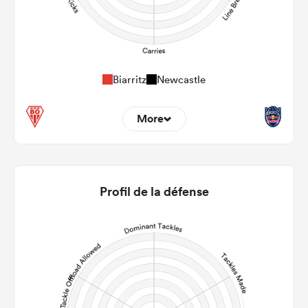
Biarritz
Newcastle
More
0
0
22m Entries
0
0
Profil de la défense
22m Conversion
0
0
Line Breaks
0
0
Carries
0
0
Kicks