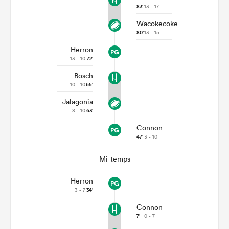
83'
13 - 17
Wacokecoke
80'
13 - 15
Herron
13 - 10
72'
Bosch
10 - 10
65'
Jalagonia
8 - 10
63'
Connon
47'
3 - 10
Mi-temps
Herron
3 - 7
34'
Connon
7'
0 - 7