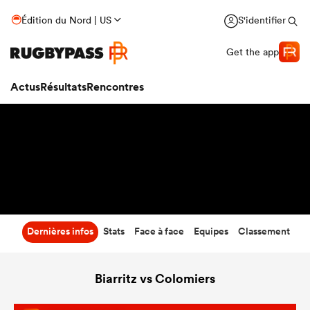
35
-
27
Édition du Nord | US
S'identifier
Temps écoulé
Get the app
Actus
Résultats
Rencontres
Dernières infos
Stats
Face à face
Equipes
Classement
Biarritz vs Colomiers