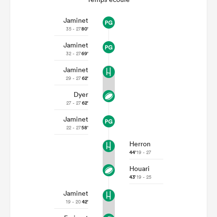
Jaminet
35 - 27
80'
Jaminet
32 - 27
69'
Jaminet
29 - 27
62'
Dyer
27 - 27
62'
Jaminet
22 - 27
58'
Herron
44'
19 - 27
Houari
43'
19 - 25
Jaminet
19 - 20
42'