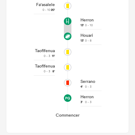
Fa'asalele
0 - 10
20'
Herron
13'
0 - 10
Houari
13'
0 - 8
Taofifenua
0 - 3
11'
Taofifenua
0 - 3
8'
Serrano
4'
0 - 3
Herron
3'
0 - 3
Commencer