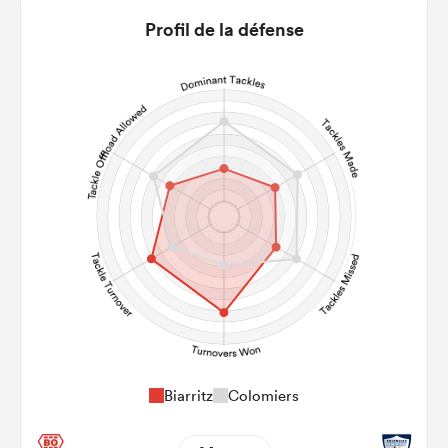
3.56
2.4
Profil de la défense
22m Conversion
9
5
Line Breaks
168
95
Carries
24
29
Kicks
245
138
Post Contact Meters
Biarritz
Colomiers