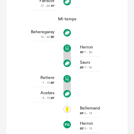
Fariscot
17 - 20
41'
Mi-temps
Beheregaray
12 - 20
38'
Herron
30'
7 - 20
Saurs
29'
7 - 18
Retiere
7 - 13
26'
Acebes
5 - 13
24'
Bellemand
24'
0 - 13
Herron
20'
0 - 13