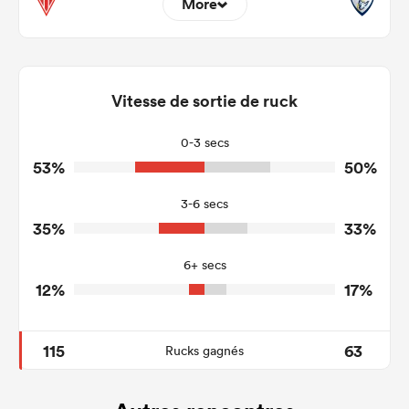
More
8
19
Dominant Tackles
107
168
Vitesse de sortie de ruck
Tackles Made
17
25
Tackles Missed
0-3 secs
53%
50%
7
3
Turnovers Won
3-6 secs
3
2
Tackle Turnover
35%
33%
15
21
Tackle Offload Allowed
6+ secs
12%
17%
115
63
Rucks gagnés