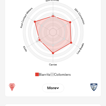
Biarritz
Colomiers
More
9
10
22m Entries