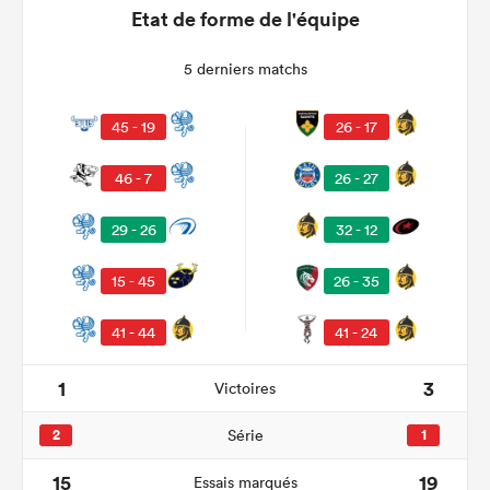
Etat de forme de l'équipe
5 derniers matchs
45 - 19
26 - 17
46 - 7
26 - 27
29 - 26
32 - 12
15 - 45
26 - 35
41 - 44
41 - 24
1
3
Victoires
2
Série
1
15
19
Essais marqués