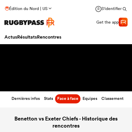
41
-
44
Édition du Nord | US
S'identifier
Temps écoulé
Get the app
Actus
Résultats
Rencontres
Dernières infos
Stats
Face à face
Equipes
Classement
Benetton vs Exeter Chiefs - Historique des
rencontres