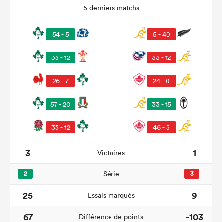
5 derniers matchs
54 - 5
5 - 40
33 - 12
33 - 12
26 - 7
24 - 0
57 - 20
33 - 15
33 - 12
46 - 5
3
1
Victoires
2
Série
3
25
9
Essais marqués
67
-103
Différence de points