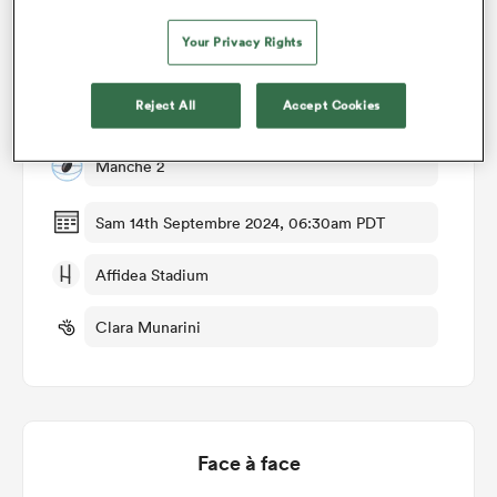
Détails du match
Your Privacy Rights
Reject All
Accept Cookies
Ireland Women v Australia Women
Manche 2
Sam 14th Septembre 2024, 06:30am PDT
Affidea Stadium
Clara Munarini
Face à face