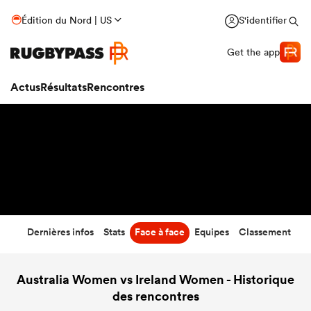
36
-
10
Édition du Nord | US
S'identifier
Temps écoulé
Get the app
Actus
Résultats
Rencontres
Dernières infos
Stats
Face à face
Equipes
Classement
Australia Women vs Ireland Women - Historique
des rencontres