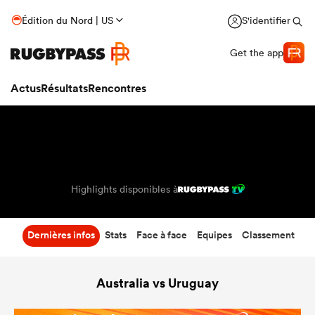
45
-
10
Édition du Nord | US
S'identifier
Temps écoulé
Get the app
Actus
Résultats
Rencontres
Highlights disponibles à
Dernières infos
Stats
Face à face
Equipes
Classement
Australia vs Uruguay