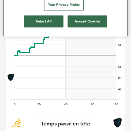
Australia gagne +35
Your Privacy Rights
Reject All
Accept Cookies
Temps passé en tête