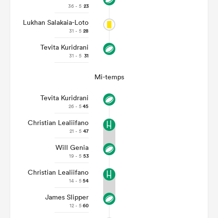
36 - 5
23
Lukhan Salakaia-Loto
31 - 5
28
Tevita Kuridrani
31 - 5
31
Mi-temps
Tevita Kuridrani
26 - 5
45
Christian Lealiifano
21 - 5
47
Will Genia
19 - 5
53
Christian Lealiifano
14 - 5
54
James Slipper
12 - 5
60