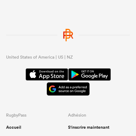
United States of America | US | NZ
RugbyPass
Adhésion
Accueil
S'inscrire maintenant