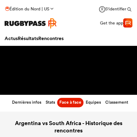
48
-
7
Édition du Nord | US
S'identifier
Temps écoulé
Get the app
Actus
Résultats
Rencontres
Dernières infos
Stats
Face à face
Equipes
Classement
Argentina vs South Africa - Historique des
rencontres