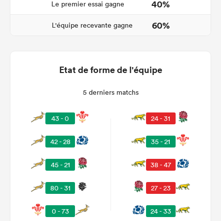
40%
Le premier essai gagne
60%
L'équipe recevante gagne
Etat de forme de l'équipe
5 derniers matchs
43 - 0
24 - 31
42 - 28
35 - 21
45 - 21
38 - 47
80 - 31
27 - 23
0 - 73
24 - 33