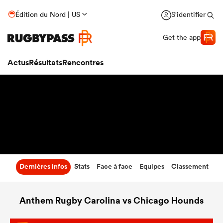
59
-
26
Édition du Nord | US
S'identifier
Temps écoulé
Get the app
Actus
Résultats
Rencontres
Dernières infos
Stats
Face à face
Equipes
Classement
Anthem Rugby Carolina vs Chicago Hounds