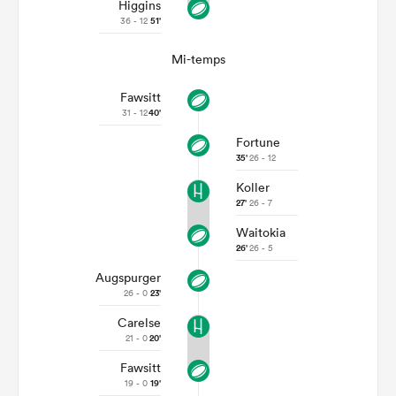
Higgins
36 - 12
51'
Mi-temps
Fawsitt
31 - 12
40'
Fortune
35'
26 - 12
Koller
27'
26 - 7
Waitokia
26'
26 - 5
Augspurger
26 - 0
23'
Carelse
21 - 0
20'
Fawsitt
19 - 0
19'