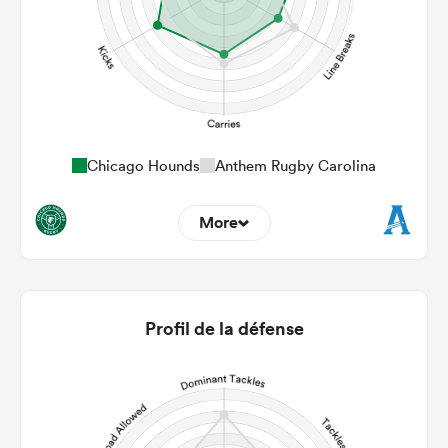
Chicago Hounds
Anthem Rugby Carolina
More
13
7
22m Entries
4.54
1.71
Profil de la défense
22m Conversion
5
7
Line Breaks
81
94
Carries