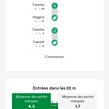
Carelse
14 - 0
12'
Higgins
12 - 0
11'
Carelse
7 - 0
7'
Fawsitt
5 - 0
6'
Commencer
Entrées dans les 22 m
Moyenne des points
Moyenne des points
marqués
marqués
4.5
1.7