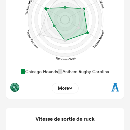
19
16
Kicks
199
278
Post Contact Meters
Chicago Hounds
Anthem Rugby Carolina
More
2
6
Dominant Tackles
92
85
Vitesse de sortie de ruck
Tackles Made