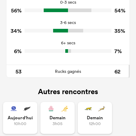
22
12
Tackles Missed
0-3 secs
56%
54%
4
4
Turnovers Won
3-6 secs
1
3
Tackle Turnover
34%
35%
14
12
Tackle Offload Allowed
6+ secs
6%
7%
53
62
Rucks gagnés
Autres rencontres
Aujourd'hui
Demain
Demain
10h00
3h05
12h00