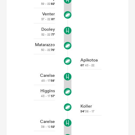
59 - 22
82'
Venter
57 - 22
81'
Dooley
52 - 22
77'
Matarazzo
50 - 22
76'
Apikotoa
61'
45 - 22
Carelse
45 - 17
58'
Higgins
43 - 17
57'
Koller
54'
38 - 17
Carelse
38 - 12
52'