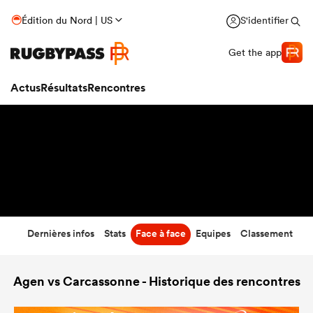
13
-
17
Édition du Nord | US
S'identifier
Temps écoulé
Get the app
Actus
Résultats
Rencontres
Dernières infos
Stats
Face à face
Equipes
Classement
Agen vs Carcassonne - Historique des rencontres