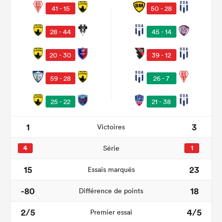
41 - 15
50 - 28
28 - 44
45 - 14
20 - 30
39 - 12
59 - 28
26 - 7
25 - 22
21 - 38
1
3
Victoires
4
Série
1
15
23
Essais marqués
-80
18
Différence de points
2/5
4/5
Premier essai