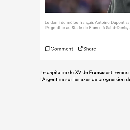
Le demi de mêlée français Antoine Dupont salu
l'Argentine au Stade de France à Saint-Denis
AFP) (Photo by FRANCK FIFE/AFP via Getty I
Comment
Share
Le capitaine du XV de
France
est revenu 
l’Argentine sur les axes de progression 