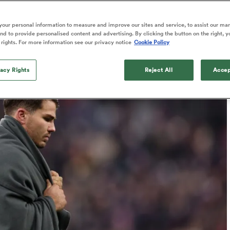
Published: 22 Novembre 2024 22:08 PST
our personal information to measure and improve our sites and service, to assist our ma
d to provide personalised content and advertising. By clicking the button on the right, y
 rights. For more information see our privacy notice
Cookie Policy
vacy Rights
Reject All
Accep