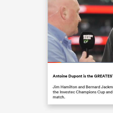
Loaded
:
31.07%
Current
0:18
/
Duration
3:44
Pause
Unmute
Time
Antoine Dupont is the GREATEST 
Jim Hamilton and Bernard Jackman
the Investec Champions Cup and
match.