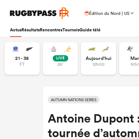
Édition du Nord | US
Actus
Résultats
Rencontres
Tournois
Guide télé
21 - 38
Aujourd'hui
Mar
LIVE
FT
26'
12h00
10h
AUTUMN NATIONS SERIES
Antoine Dupont : 
tournée d’autom