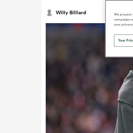
Willy Billiard
We process y
campaigns an
your privacy
Your Pri