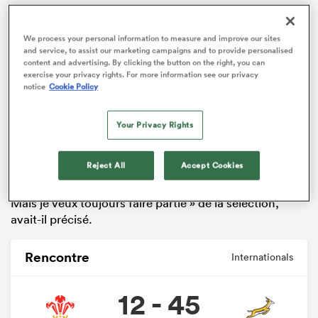
We process your personal information to measure and improve our sites
and service, to assist our marketing campaigns and to provide personalised
content and advertising. By clicking the button on the right, you can
exercise your privacy rights. For more information see our privacy
notice
Cookie Policy
Your Privacy Rights
« Quel que soit le meilleur choix pour nous afin de
Reject All
Accept Cookies
provoquer un changement (…) je soutiendrais ça à 100
%. Si cela signifie moi, alors je suis à l’aise avec ça.
Mais je veux toujours faire partie » de la sélection,
avait-il précisé.
Rencontre
Internationals
12 - 45