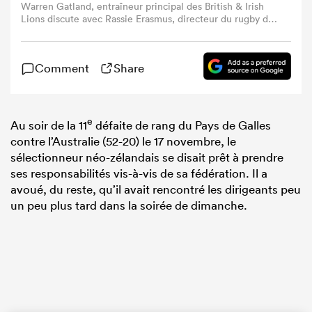
Warren Gatland, entraîneur principal des British & Irish
Lions discute avec Rassie Erasmus, directeur du rugby de
la SARU pendant l'échauffement avant le 1er test entre
l'Afrique du Sud et les British & Irish Lions au Cape Town
Stadium le 24 juillet 2021 au Cap, en Afrique du Sud.
Comment
Share
(Photo par David Rogers/Getty Images)
e
Au soir de la 11
défaite de rang du Pays de Galles
contre l’Australie (52-20) le 17 novembre, le
sélectionneur néo-zélandais se disait prêt à prendre
ses responsabilités vis-à-vis de sa fédération. Il a
avoué, du reste, qu’il avait rencontré les dirigeants peu
un peu plus tard dans la soirée de dimanche.