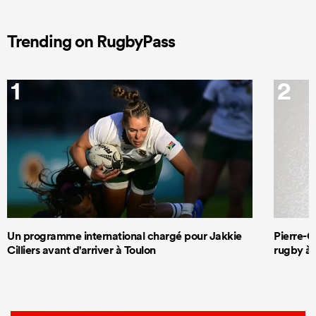
Trending on RugbyPass
1
2
Un programme international chargé pour Jakkie
Pierre-G
Cilliers avant d'arriver à Toulon
rugby à 