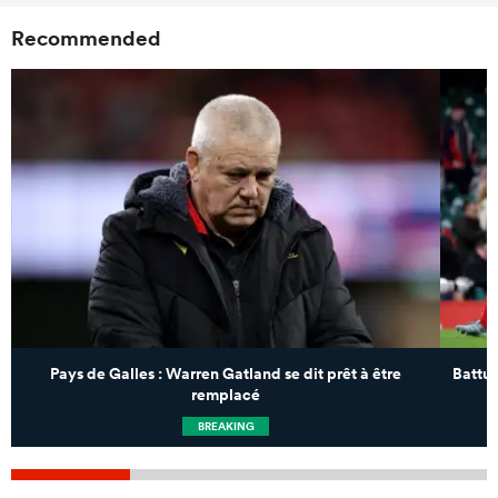
Recommended
Pays de Galles : Warren Gatland se dit prêt à être
Battu 
remplacé
BREAKING