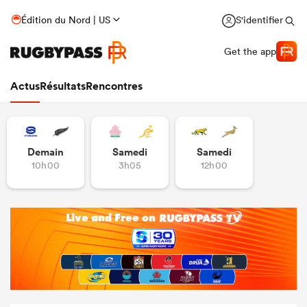
Édition du Nord | US
S'identifier
Get the app
Actus
Résultats
Rencontres
Demain
Samedi
Samedi
10h00
3h05
12h00