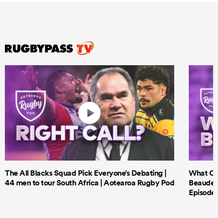
The All Blacks Squad Pick Everyone’s Debating |
What Cri
44 men to tour South Africa | Aotearoa Rugby Pod
Beauden 
Episode 