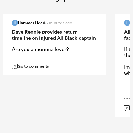
Hammer Head
H
5 minutes ago
H
H
Dave Rennie provides return
All 
timeline on injured All Black captain
fac
Are you a momma lover?
If 
the
Go to comments
Ima
31
who
...
G
24