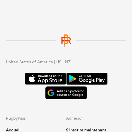
United States of America | US | NZ
RugbyPass
Adhésion
Accueil
S'inscrire maintenant