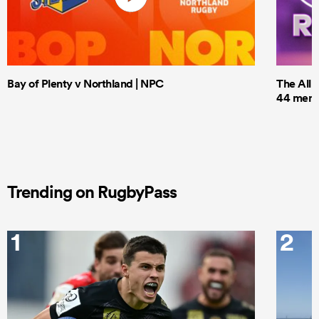
Bay of Plenty v Northland | NPC
The All 
44 men t
Trending on RugbyPass
1
2