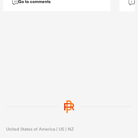
Go to comments
G
49
3
United States of America | US | NZ