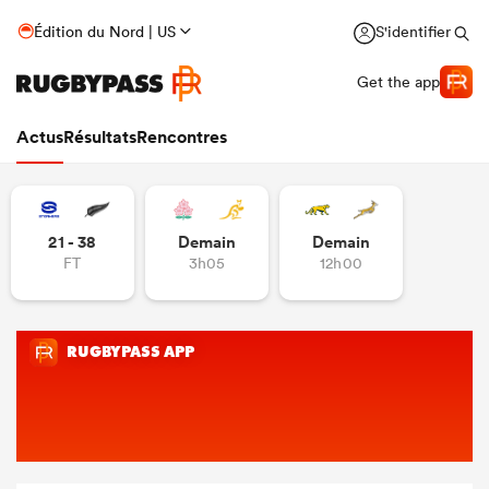
Édition du Nord | US
S'identifier
Get the app
Actus
Résultats
Rencontres
21 - 38
Demain
Demain
FT
3h05
12h00