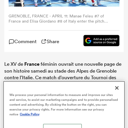
GRENOBLE, FRANCE - APRIL 11: Manae Feleu #7 of
France and Elisa Giordano #8 of Italy enter the pitch
prior to the Women's Guinness Six Nations 2026 match
between France and Italy at Stade des Alpes on April 11,
2026 in Grenoble, France. (Photo by Catherine
Comment
Share
Steenkeste/Federugby via Getty Images)
Le XV de
France
féminin ouvrait une nouvelle page de
son histoire samedi au stade des Alpes de Grenoble
contre l’Italie. Ce match d’ouverture du Tournoi des
Six Nations
2026 était aussi la grande première du
nouveau sélectionneur François Ratier à la tête des
We process your personal information to measure and improve our sites
Bleues.
and service, to assist our marketing campaigns and to provide personalised
content and advertising. By clicking the button on the right, you can
exercise your privacy rights. For more information see our privacy
notice
Cookie Policy