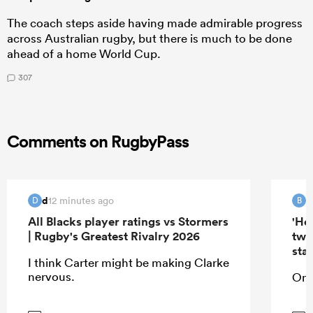
The coach steps aside having made admirable progress
across Australian rugby, but there is much to be done
ahead of a home World Cup.
307
Comments on RugbyPass
d
B
12 minutes ago
D
B
All Blacks player ratings vs Stormers
'Hel
| Rugby's Greatest Rivalry 2026
two
star
I think Carter might be making Clarke
nervous.
On 