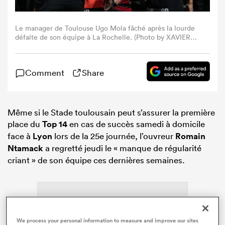
Le manager de Toulouse Ugo Mola fâché après la lourde
défaite de son équipe à La Rochelle. (Photo by XAVIER
LEOTY / AFP via Getty Images).
Comment
Share
Même si le Stade toulousain peut s’assurer la première
place du
Top 14
en cas de succès samedi à domicile
face à
Lyon
lors de la 25e journée, l’ouvreur
Romain
Ntamack
a regretté jeudi le « manque de régularité
criant » de son équipe ces dernières semaines.
We process your personal information to measure and improve our sites