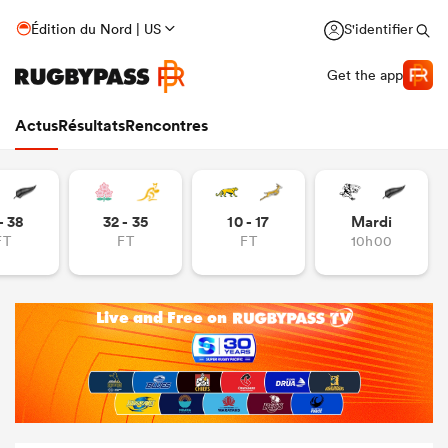
Édition du Nord | US
S'identifier
Get the app
Actus
Résultats
Rencontres
- 38
32 - 35
10 - 17
Mardi
FT
FT
FT
10h00