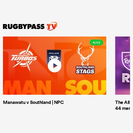
LIVE
Manawatu v Southland | NPC
The All 
44 men t