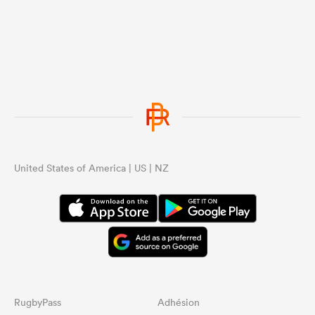
United States of America | US | NZ
RugbyPass
Adhésion