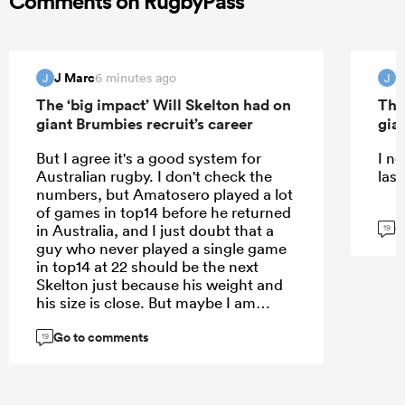
Comments on RugbyPass
J Marc
J
6 minutes ago
J
J
The ‘big impact’ Will Skelton had on
The
giant Brumbies recruit’s career
gia
But I agree it's a good system for
I ne
Australian rugby. I don't check the
las
numbers, but Amatosero played a lot
of games in top14 before he returned
G
in Australia, and I just doubt that a
19
guy who never played a single game
in top14 at 22 should be the next
Skelton just because his weight and
his size is close. But maybe I am
wrong…
Go to comments
19