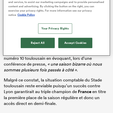
and service, to assist our marketing campaigns and to provide personalised
content and advertising. By clicking the button on the right, you can
ADVERTISEMENT
exercise your privacy rights. For more information see our privacy
notice
Cookie Policy
Your Privacy Rights
Reject All
Accept Cookies
« C’est le point noir de cette année »
, a souligné le
numéro 10 toulousain en évoquant, lors d’une
conférence de presse,
« une saison bizarre où nous
sommes plusieurs fois passés à côté »
.
Malgré ce constat, la situation comptable du Stade
toulousain reste enviable puisqu’un succès contre
Lyon garantirait au triple champion de
France
en titre
la première place de la saison régulière et donc un
accès direct en demi-finale.