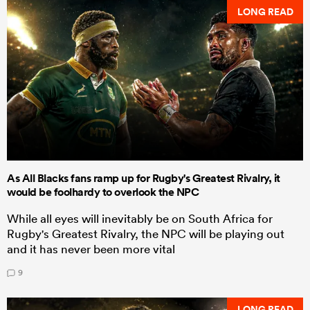
LONG READ
As All Blacks fans ramp up for Rugby's Greatest Rivalry, it
would be foolhardy to overlook the NPC
While all eyes will inevitably be on South Africa for
Rugby's Greatest Rivalry, the NPC will be playing out
and it has never been more vital
9
LONG READ