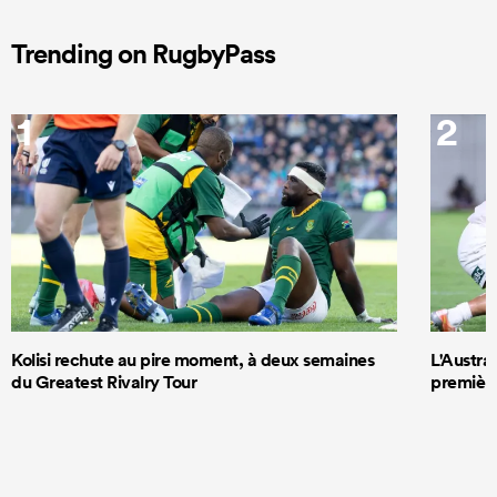
Trending on RugbyPass
1
2
Kolisi rechute au pire moment, à deux semaines
L'Austra
du Greatest Rivalry Tour
première