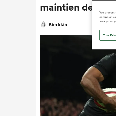
maintien de l'U
We process y
campaigns an
your privacy
Kim Ekin
Your Pri