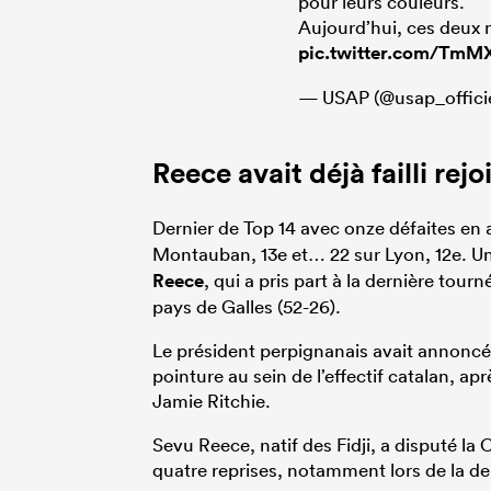
pour leurs couleurs.
Aujourd’hui, ces deu
pic.twitter.com/Tm
— USAP (@usap_offici
Reece avait déjà failli rej
Dernier de Top 14 avec onze défaites en
Montauban, 13e et… 22 sur Lyon, 12e. Une 
Reece
, qui a pris part à la dernière tou
pays de Galles (52-26).
Le président perpignanais avait annoncé i
pointure au sein de l’effectif catalan, aprè
Jamie Ritchie.
Sevu Reece, natif des Fidji, a disputé l
quatre reprises, notamment lors de la de