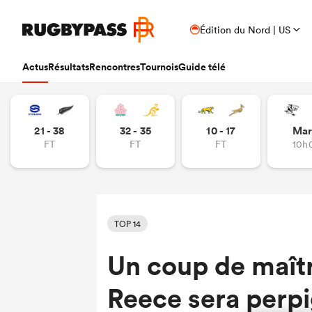
Édition du Nord | US
Actus
Résultats
Rencontres
Tournois
Guide télé
21 - 38
32 - 35
10 - 17
Mar
FT
FT
FT
10h
TOP 14
Un coup de maîtr
Reece sera perpi