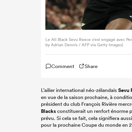
Le All Black Sevu Reece s'est engagé avec Per
by Adrian Dennis / AFP via Getty Images)
Comment
Share
L’ailier international néo-zélandais
Sevu 
en vue de la saison prochaine, à conditi
président du club François Rivière mercre
Blacks
constituerait un renfort énorme po
prévu. Si cela se fait, cela signifiera a
pour la prochaine Coupe du monde en 2