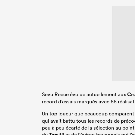
Sevu Reece évolue actuellement aux
Cr
record d’essais marqués avec 66 réalisat
Un top joueur que beaucoup comparent à
qui avait battu tous les records de préco
peu à peu écarté de la sélection au point
du
Top 14
et de l’Aviron bayonnais qui l’