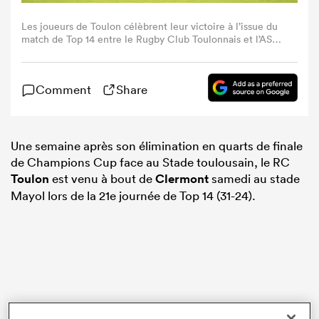
Les joueurs de Toulon célèbrent leur victoire à l’issue du
match de Top 14 entre le Rugby Club Toulonnais et l’ASM
Clermont Auvergne, au stade Mayol, à Toulon (sud-est de
la France), le 19 avril 2025 (Photo : MIGUEL MEDINA /
AFP via Getty Images)
Comment
Share
Une semaine après son élimination en quarts de finale
de Champions Cup face au Stade toulousain, le RC
Toulon
est venu à bout de
Clermont
samedi au stade
Mayol lors de la 21e journée de Top 14 (31-24).