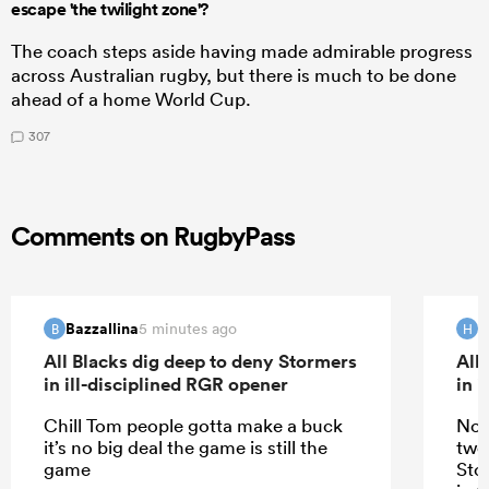
escape 'the twilight zone'?
The coach steps aside having made admirable progress
across Australian rugby, but there is much to be done
ahead of a home World Cup.
307
Comments on RugbyPass
Bazzallina
H
5 minutes ago
B
H
All Blacks dig deep to deny Stormers
All
in ill-disciplined RGR opener
in 
Chill Tom people gotta make a buck
Not
it’s no big deal the game is still the
two 
game
Sto