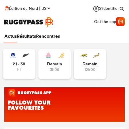
Édition du Nord | US
S'identifier
Get the app
Actus
Résultats
Rencontres
21 - 38
Demain
Demain
FT
3h05
12h00