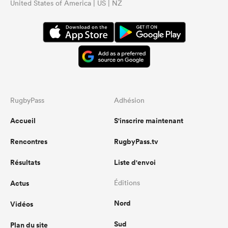
United States of America | US | NZ
RugbyPass
Adhésion
Accueil
S'inscrire maintenant
Rencontres
RugbyPass.tv
Résultats
Liste d'envoi
Actus
Éditions
Nord
Vidéos
Sud
Plan du site