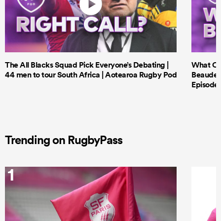
The All Blacks Squad Pick Everyone’s Debating |
What Cri
44 men to tour South Africa | Aotearoa Rugby Pod
Beauden 
Episode 
Trending on RugbyPass
1
2