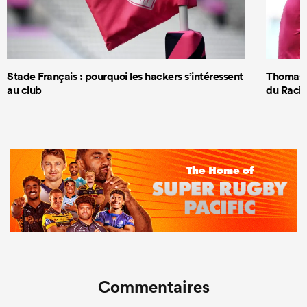
Stade Français : pourquoi les hackers s’intéressent
Thomas R
au club
du Racin
Commentaires