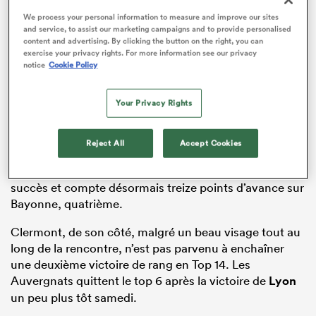
We process your personal information to measure and improve our sites
and service, to assist our marketing campaigns and to provide personalised
content and advertising. By clicking the button on the right, you can
exercise your privacy rights. For more information see our privacy
notice
Cookie Policy
Your Privacy Rights
Toujours invaincu à domicile en championnat cette
Reject All
Accept Cookies
saison, le Rugby Club Toulonnais confirme sa place
sur le podium (3e, 67 points) grâce à ce quatorzième
succès et compte désormais treize points d’avance sur
Bayonne, quatrième.
Clermont, de son côté, malgré un beau visage tout au
long de la rencontre, n’est pas parvenu à enchaîner
une deuxième victoire de rang en Top 14. Les
Auvergnats quittent le top 6 après la victoire de
Lyon
un peu plus tôt samedi.