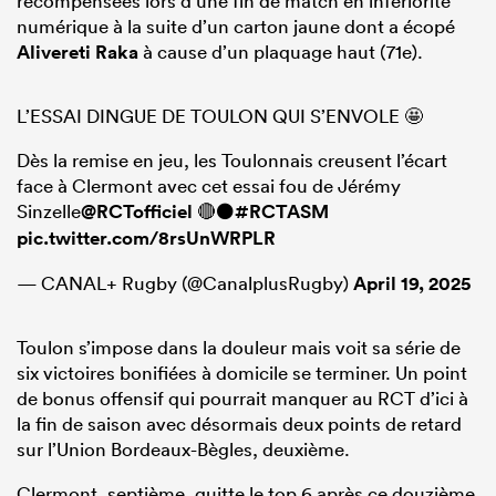
récompensées lors d’une fin de match en infériorité
numérique à la suite d’un carton jaune dont a écopé
Alivereti Raka
à cause d’un plaquage haut (71e).
L’ESSAI DINGUE DE TOULON QUI S’ENVOLE 🤩
Dès la remise en jeu, les Toulonnais creusent l’écart
face à Clermont avec cet essai fou de Jérémy
Sinzelle
@RCTofficiel
🔴⚫️
#RCTASM
pic.twitter.com/8rsUnWRPLR
— CANAL+ Rugby (@CanalplusRugby)
April 19, 2025
Toulon s’impose dans la douleur mais voit sa série de
six victoires bonifiées à domicile se terminer. Un point
de bonus offensif qui pourrait manquer au RCT d’ici à
la fin de saison avec désormais deux points de retard
sur l’Union Bordeaux-Bègles, deuxième.
Clermont, septième, quitte le top 6 après ce douzième