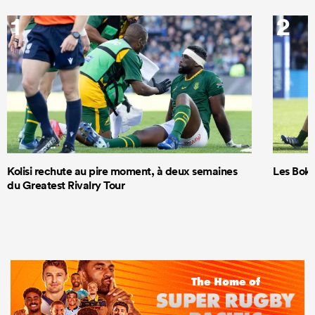
1
2
Kolisi rechute au pire moment, à deux semaines
Les Boks
du Greatest Rivalry Tour