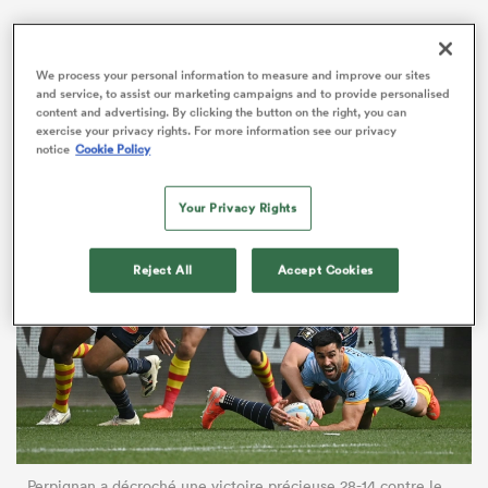
Leur autre réception, programmée le 10 mai, sera
contre le Stade Français. Une affiche capitale, d’autant
We process your personal information to measure and improve our sites
que ce week-end, les Parisiens se déplacent eux
and service, to assist our marketing campaigns and to provide personalised
aussi… mais juste à quelques kilomètres, chez leurs
content and advertising. By clicking the button on the right, you can
voisins du Racing 92.
exercise your privacy rights. For more information see our privacy
notice
Cookie Policy
Your Privacy Rights
Reject All
Accept Cookies
Perpignan a décroché une victoire précieuse 28-14 contre le