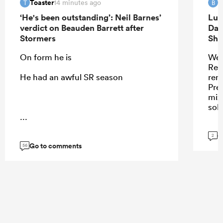
Toaster
B
14 minutes ago
T
B
‘He's been outstanding’: Neil Barnes’
Luk
verdict on Beauden Barrett after
Dav
Stormers
Sha
On form he is
Wel
Ren
He had an awful SR season
remi
Pres
mix
sol
...
G
2
Go to comments
56