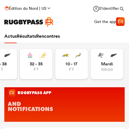
Édition du Nord | US
S'identifier
Get the app
Actus
Résultats
Rencontres
- 38
32 - 35
10 - 17
Mardi
FT
FT
FT
10h00