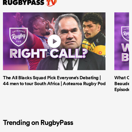
The All Blacks Squad Pick Everyone’s Debating |
What Cri
44 men to tour South Africa | Aotearoa Rugby Pod
Beauden 
Episode 
Trending on RugbyPass