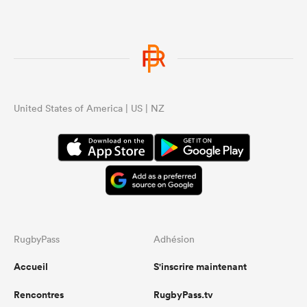
United States of America | US | NZ
RugbyPass
Adhésion
Accueil
S'inscrire maintenant
Rencontres
RugbyPass.tv