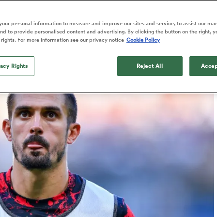
en otage »
our personal information to measure and improve our sites and service, to assist our ma
d to provide personalised content and advertising. By clicking the button on the right, y
 rights. For more information see our privacy notice
Cookie Policy
Published: 18 Juin 2026 09:40 PDT
Updated: 18 June 2026 09:41 PDT
vacy Rights
Reject All
Accep