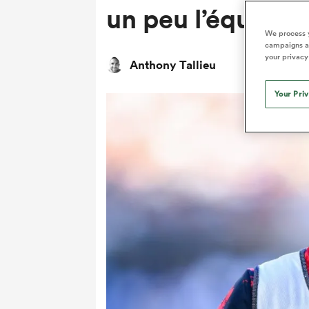
un peu l’équipe 
We process y
campaigns an
your privacy
Anthony Tallieu
Your Pri