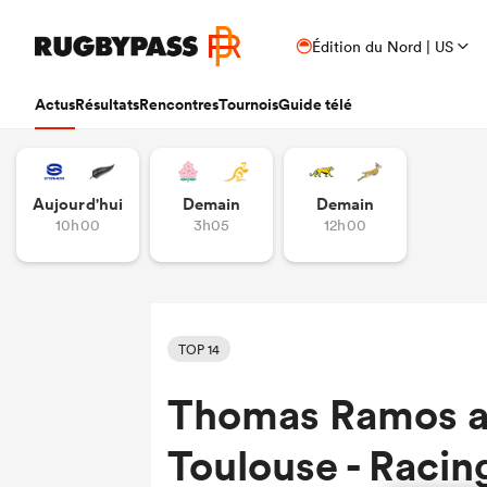
Édition du Nord | US
Actus
Résultats
Rencontres
Tournois
Guide télé
Aujourd'hui
Demain
Demain
10h00
3h05
12h00
TOP 14
Thomas Ramos a 
Toulouse - Racing