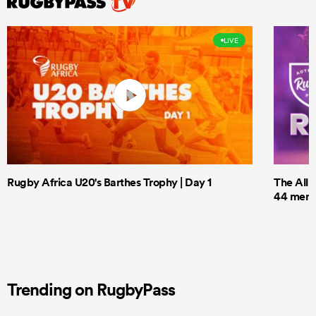
LIVE
Rugby Africa U20's Barthes Trophy | Day 1
The All 
44 men t
Trending on RugbyPass