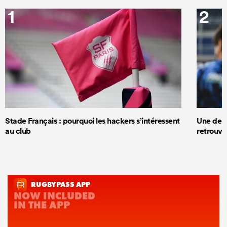
1
2
Stade Français : pourquoi les hackers s’intéressent
Une deux
au club
retrouve