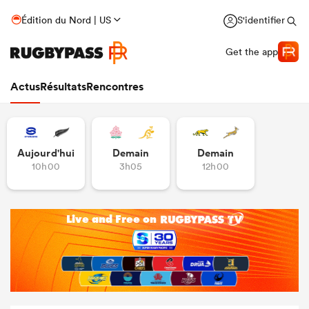
Édition du Nord | US
S'identifier
Get the app
Actus
Résultats
Rencontres
Aujourd'hui
Demain
Demain
10h00
3h05
12h00