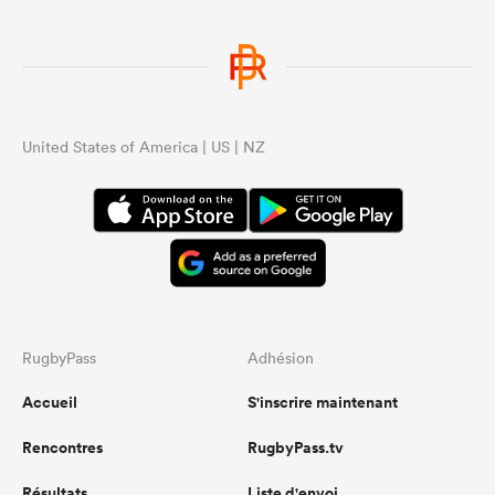
United States of America | US | NZ
RugbyPass
Adhésion
Accueil
S'inscrire maintenant
Rencontres
RugbyPass.tv
Résultats
Liste d'envoi