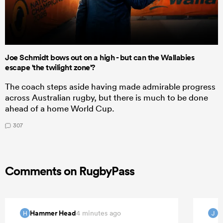
Joe Schmidt bows out on a high - but can the Wallabies
escape 'the twilight zone'?
The coach steps aside having made admirable progress
across Australian rugby, but there is much to be done
ahead of a home World Cup.
307
Comments on RugbyPass
Hammer Head
J
4 minutes ago
H
J