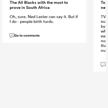
The All Blacks with the most to
Top
prove in South Africa
new
Oh, sure. Ned Lester can say it. But if
TV 
I do - people birth turds.
inc
by 
whi
Go to comments
ear
23
not 
they
nu
G
1