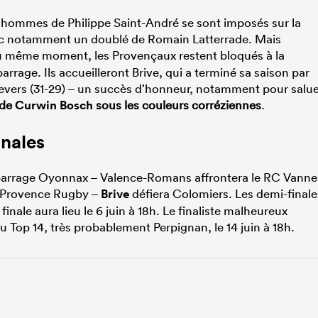
les hommes de Philippe Saint-André se sont imposés sur la
ec notamment un doublé de Romain Latterrade. Mais
 même moment, les Provençaux restent bloqués à la
arrage. Ils accueilleront Brive, qui a terminé sa saison par
e Nevers (31-29) – un succès d’honneur, notamment pour salu
 de
Curwin Bosch
sous les couleurs corréziennes
.
inales
u barrage Oyonnax – Valence-Romans affrontera le RC Vanne
e Provence Rugby –
Brive
défiera Colomiers. Les demi-finale
inale aura lieu le 6 juin à 18h. Le finaliste malheureux
 Top 14, très probablement Perpignan, le 14 juin à 18h.