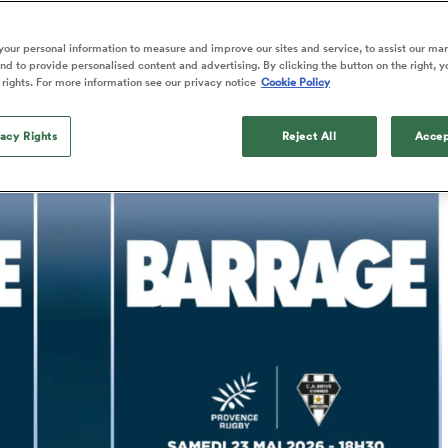
Published: 15 Mai 2026 23:18 PDT
our personal information to measure and improve our sites and service, to assist our ma
Updated: 15 May 2026 21:57 PDT
d to provide personalised content and advertising. By clicking the button on the right, y
 rights. For more information see our privacy notice
Cookie Policy
vacy Rights
Reject All
Accep