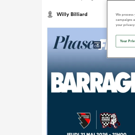
Willy Billiard
We process y
campaigns an
your privacy
Your Pri