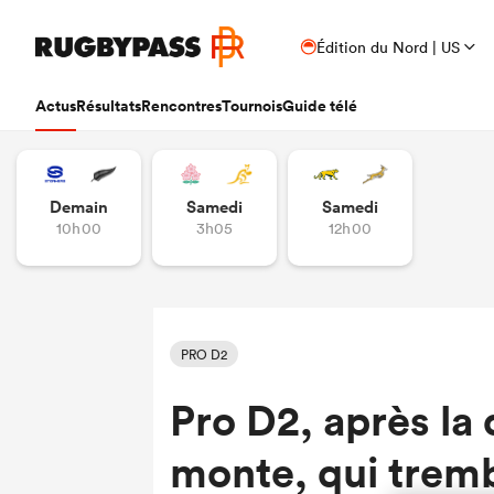
Édition du Nord | US
Actus
Résultats
Rencontres
Tournois
Guide télé
Demain
Samedi
Samedi
10h00
3h05
12h00
PRO D2
Pro D2, après la 
monte, qui tremb