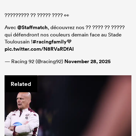
????????? ?? ????? ???? 👀
Avec
@Staffmatch
, découvrez nos ?? ???? ?? ?????
qui défendront nos couleurs demain face au Stade
Toulousain !
#racingfamily
💙
pic.twitter.com/N8RVaRDfAI
— Racing 92 (@racing92)
November 28, 2025
Related