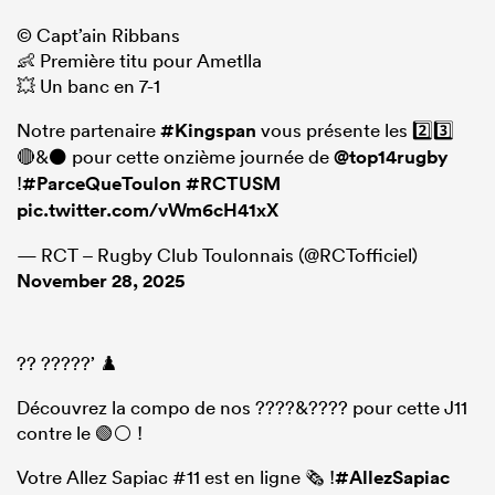
©️ Capt’ain Ribbans
👶 Première titu pour Ametlla
💥 Un banc en 7-1
Notre partenaire
#Kingspan
vous présente les 2️⃣3️⃣
🔴&⚫ pour cette onzième journée de
@top14rugby
!
#ParceQueToulon
#RCTUSM
pic.twitter.com/vWm6cH41xX
— RCT – Rugby Club Toulonnais (@RCTofficiel)
November 28, 2025
?? ?????’ ♟️
Découvrez la compo de nos ????&???? pour cette J11
contre le 🟢⚪️ !
Votre Allez Sapiac #11 est en ligne 🗞️ !
#AllezSapiac