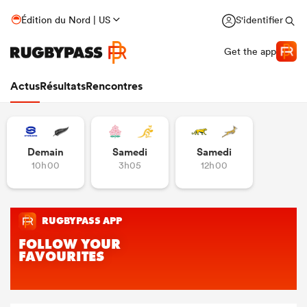
Édition du Nord | US
S'identifier
Get the app
Actus
Résultats
Rencontres
Demain
Samedi
Samedi
10h00
3h05
12h00