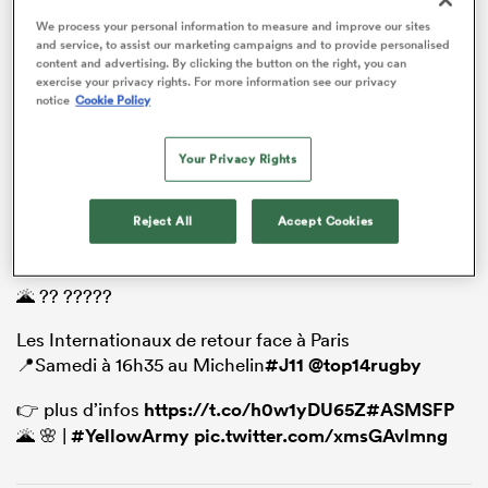
We process your personal information to measure and improve our sites
and service, to assist our marketing campaigns and to provide personalised
content and advertising. By clicking the button on the right, you can
exercise your privacy rights. For more information see our privacy
notice
Cookie Policy
Voici la composition de l'UBB pour son déplacement à
Montpellier, comptant pour la 11e journée de Top 14.
Your Privacy Rights
Clermont – Stade français (16h35)
Reject All
Accept Cookies
🌋 ?? ?????
Les Internationaux de retour face à Paris
📍Samedi à 16h35 au Michelin
#J11
@top14rugby
👉 plus d’infos
https://t.co/h0w1yDU65Z
#ASMSFP
🌋 🌸 |
#YellowArmy
pic.twitter.com/xmsGAvlmng