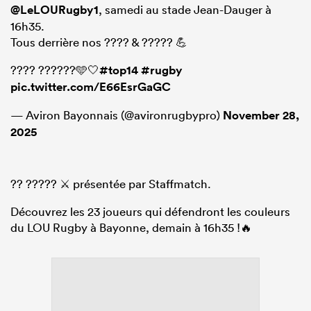
@LeLOURugby1
, samedi au stade Jean-Dauger à
16h35.
Tous derrière nos ???? & ????? 💪
???? ??????🩵🤍
#top14
#rugby
pic.twitter.com/E66EsrGaGC
— Aviron Bayonnais (@avironrugbypro)
November 28,
2025
?? ????? ⚔️ présentée par Staffmatch.
Découvrez les 23 joueurs qui défendront les couleurs
du LOU Rugby à Bayonne, demain à 16h35 !🔥