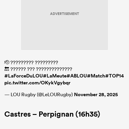
ADVERTISEMENT
🫡 ????????? ?????????
🔙 ?????? ??? ??????????????
#LaForceDuLOU
#LaMeute
#ABLOU
#Match
#TOP14
pic.twitter.com/OKykVgybqr
— LOU Rugby (@LeLOURugby)
November 28, 2025
Castres – Perpignan (16h35)