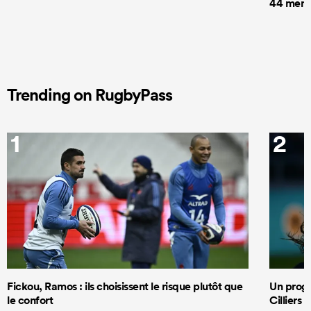
44 men t
Trending on RugbyPass
1
2
Fickou, Ramos : ils choisissent le risque plutôt que
Un progr
le confort
Cilliers 