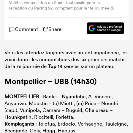
Voici la composition du Stade toulousain pour la
réception du Racing 92, comptant pour la 11e journée de
Top14, qui verra Pita Ahki disputer son dernier match en
rouge et noir. (Crédit image : Stade toulousain).
Comment
Share
Vous les attendez toujours avec autant impatience, les
voici donc : les compositions des six premiers matchs
de la 7e journée de
Top 14
servies sur un plateau.
Montpellier – UBB (14h30)
MONTPELLIER
: Banks – Ngandebe, A. Vincent,
Anyanwu, Moustin – (o) Miotti, (m) Price – Nouchi
(cap.), Vunipola, Camara – Duguid, Chalureau –
Hounkpatin, Riccitelli, Forletta.
Remplaçants
: Tolofua, Erdocio, Verhaeghe, Tauleigne,
Bécognée, Coly, Hogg, Haouas.