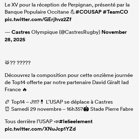
Le XV pour la réception de Perpignan, présenté par la
Banque Populaire Occitane 💪
#COUSAP
#TeamCO
pic.twitter.com/GErjhvz2Zf
—
Castres
Olympique (@CastresRugby)
November
28, 2025
🥁?? ?????
Découvrez la composition pour cette onzième journée
de Top14 offerte par notre partenaire David Giralt Iad
France 🔥
🏉 Top14 – J11?💊 L’USAP se déplace à Castres
⏰ Samedi 29 novembre – 16h35?🏟️ Stade Pierre Fabre
Tous derrière l’USAP 📣
#le5eelement
pic.twitter.com/XNuJcp1YZd