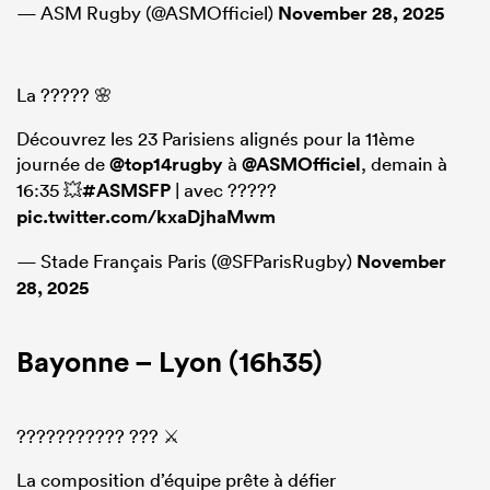
— ASM Rugby (@ASMOfficiel)
November 28, 2025
La ????? 🌸
Découvrez les 23 Parisiens alignés pour la 11ème
journée de
@top14rugby
à
@ASMOfficiel
, demain à
16:35 💥
#ASMSFP
| avec ?????
pic.twitter.com/kxaDjhaMwm
— Stade Français Paris (@SFParisRugby)
November
28, 2025
Bayonne – Lyon (16h35)
??????????? ??? ⚔️
La composition d’équipe prête à défier