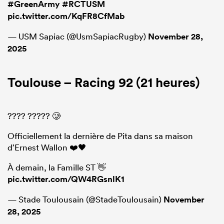
#GreenArmy
#RCTUSM
pic.twitter.com/KqFR8CfMab
— USM Sapiac (@UsmSapiacRugby)
November 28,
2025
Toulouse – Racing 92 (21 heures)
???? ????? 🥲
Officiellement la dernière de Pita dans sa maison
d’Ernest Wallon ❤️🖤
À demain, la Famille ST 👋
pic.twitter.com/QW4RGsnlK1
— Stade Toulousain (@StadeToulousain)
November
28, 2025