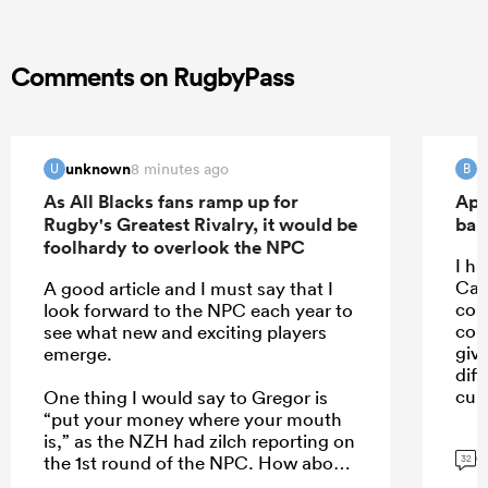
Comments on RugbyPass
unknown
B
8 minutes ago
U
B
As All Blacks fans ramp up for
Apo
Rugby's Greatest Rivalry, it would be
ban
foolhardy to overlook the NPC
I ha
Car
A good article and I must say that I
con
look forward to the NPC each year to
con
see what new and exciting players
giv
emerge.
dif
cult
One thing I would say to Gregor is
“put your money where your mouth
is,” as the NZH had zilch reporting on
G
the 1st round of the NPC. How about
32
a weekend wrap of the games on