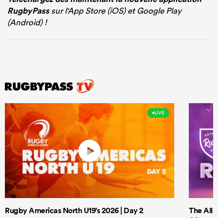
RugbyPass
sur l'App Store (iOS) et Google Play
(Android) !
LIVE
Rugby Americas North U19's 2026 | Day 2
The All 