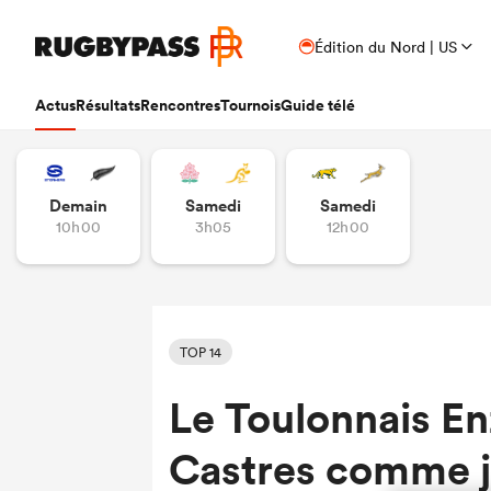
Édition du Nord | US
Actus
Résultats
Rencontres
Tournois
Guide télé
Demain
Samedi
Samedi
10h00
3h05
12h00
TOP 14
Le Toulonnais E
Castres comme j