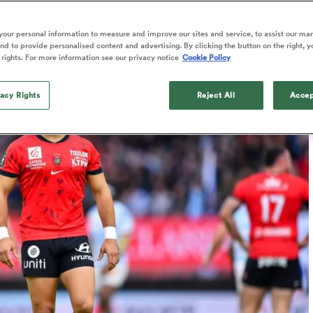
our personal information to measure and improve our sites and service, to assist our ma
d to provide personalised content and advertising. By clicking the button on the right, y
 rights. For more information see our privacy notice
Cookie Policy
Published: 30 Septembre 2025 07:11 PDT
Updated: 30 September 2025 07:12 PDT
vacy Rights
Reject All
Accep