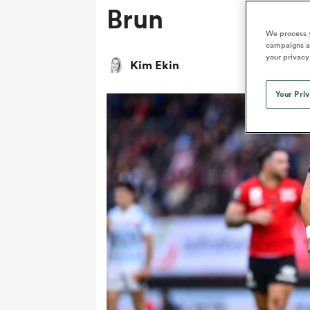
Brun
We process y
campaigns an
your privacy
Kim Ekin
Your Pri