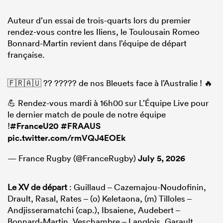
Auteur d’un essai de trois-quarts lors du premier
rendez-vous contre les Iliens, le Toulousain Romeo
Bonnard-Martin revient dans l’équipe de départ
française.
🇫🇷🇦🇺 ?? ????? de nos Bleuets face à l’Australie ! 🔥
💪 Rendez-vous mardi à 16h00 sur L’Équipe Live pour
le dernier match de poule de notre équipe
!
#FranceU20
#FRAAUS
pic.twitter.com/rmVQJ4EOEk
— France Rugby (@FranceRugby)
July 5, 2026
Le XV de départ
: Guillaud – Cazemajou-Noudofinin,
Drault, Rasal, Rates – (o) Keletaona, (m) Tilloles –
Andjisseramatchi (cap.), Ibsaiene, Audebert –
Bonnard-Martin, Veschambre – Langlois, Garault,