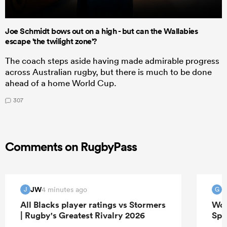
Joe Schmidt bows out on a high - but can the Wallabies
escape 'the twilight zone'?
The coach steps aside having made admirable progress
across Australian rugby, but there is much to be done
ahead of a home World Cup.
307
Comments on RugbyPass
JW
G
4 minutes ago
J
G
All Blacks player ratings vs Stormers
Wor
| Rugby's Greatest Rivalry 2026
Spr