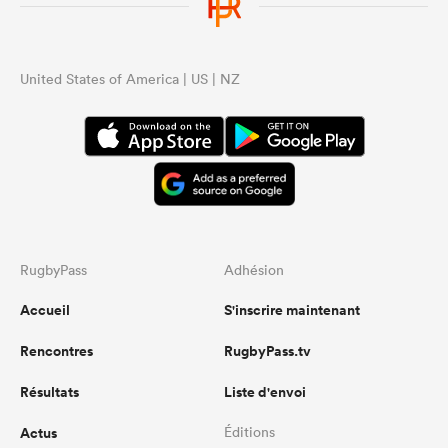
United States of America | US | NZ
RugbyPass
Adhésion
Accueil
S'inscrire maintenant
Rencontres
RugbyPass.tv
Résultats
Liste d'envoi
Actus
Éditions