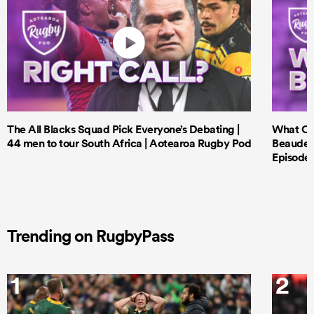
The All Blacks Squad Pick Everyone’s Debating |
What Cri
44 men to tour South Africa | Aotearoa Rugby Pod
Beauden 
Episode 
Trending on RugbyPass
1
2