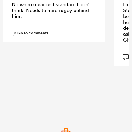
No where near test standard I don’t
He’
think. Needs to hard rugby behind
Sto
him.
bee
hug
def
Go to comments
ask
91
Chr
G
7