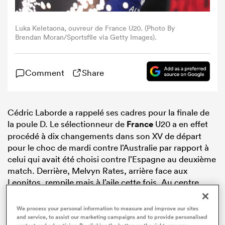
Luka Keletaona, ouvreur de France U20. (Photo By
Brendan Moran/Sportsfile via Getty Images).
Comment
Share
Cédric Laborde a rappelé ses cadres pour la finale de
la poule D. Le sélectionneur de
France
U20 a en effet
procédé à dix changements dans son XV de départ
pour le choc de mardi contre l’Australie par rapport à
celui qui avait été choisi contre l’Espagne au deuxième
match. Derrière, Melvyn Rates, arrière face aux
Leonitos, rempile mais à l’aile cette fois. Au centre,
Bastien Rasal enchaîne et sera associé à Adrien Drault.
We process your personal information to measure and improve our sites
and service, to assist our marketing campaigns and to provide personalised