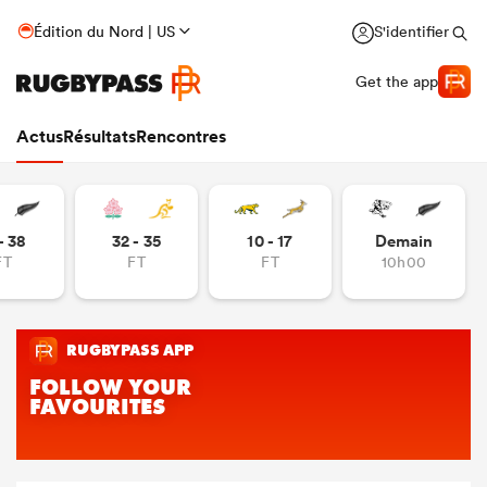
Édition du Nord | US
S'identifier
Get the app
Actus
Résultats
Rencontres
- 38
32 - 35
10 - 17
Demain
FT
FT
FT
10h00