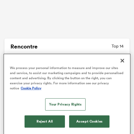
Rencontre
Top 14
29 - 37
We process your personal information to measure and improve our sites
and service, to assist our marketing campaigns and to provide personalised
content and advertising. By clicking the button on the right, you can
Vannes
Bordeaux
Temps complet
exercise your privacy rights. For more information see our privacy
notice
Cookie Policy
Toutes les stats et les données
Your Privacy Rights
Reject All
Accept Cookies
Après une première demi-heure de rêve, Vannes
menait 29-0. En face, l’UBB avait perdu
Matthieu