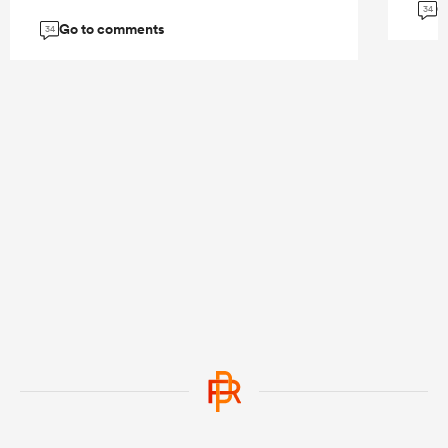
G
34
Go to comments
34