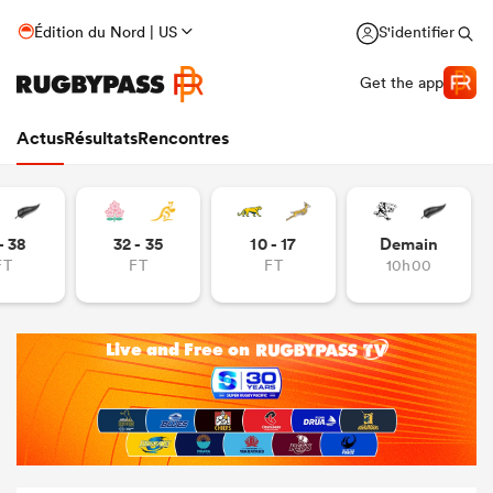
Édition du Nord | US
S'identifier
Get the app
Actus
Résultats
Rencontres
- 38
32 - 35
10 - 17
Demain
FT
FT
FT
10h00