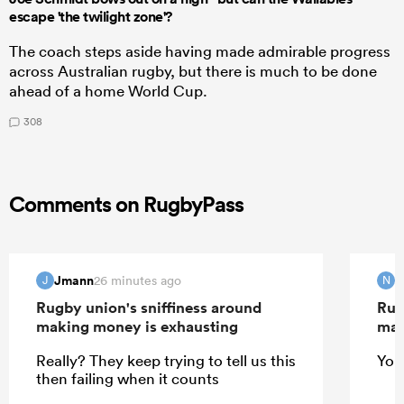
escape 'the twilight zone'?
The coach steps aside having made admirable progress
across Australian rugby, but there is much to be done
ahead of a home World Cup.
308
Comments on RugbyPass
Jmann
N
26 minutes ago
J
N
Rugby union's sniffiness around
Rug
making money is exhausting
mak
Really? They keep trying to tell us this
You'
then failing when it counts