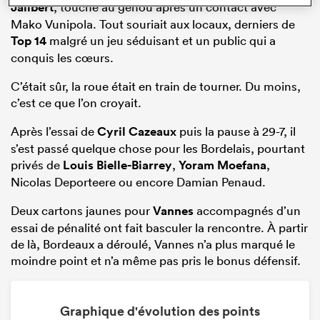
Jalibert
, touché au genou après un contact avec
Mako Vunipola. Tout souriait aux locaux, derniers de
Top 14
malgré un jeu séduisant et un public qui a
conquis les cœurs.
C’était sûr, la roue était en train de tourner. Du moins,
c’est ce que l’on croyait.
Après l’essai de
Cyril Cazeaux
puis la pause à 29-7, il
s’est passé quelque chose pour les Bordelais, pourtant
privés de
Louis Bielle-Biarrey
,
Yoram Moefana
,
Nicolas Deporteere ou encore Damian Penaud.
Deux cartons jaunes pour
Vannes
accompagnés d’un
essai de pénalité ont fait basculer la rencontre. À partir
de là, Bordeaux a déroulé, Vannes n’a plus marqué le
moindre point et n’a même pas pris le bonus défensif.
Graphique d'évolution des points