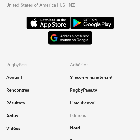
United States of America | US | NZ
RugbyPass
Adhésion
Accueil
S'inscrire maintenant
Rencontres
RugbyPass.tv
Résultats
Liste d'envoi
Actus
Éditions
Nord
Vidéos