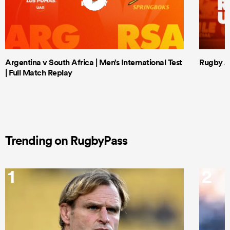
Argentina v South Africa | Men’s International Test
Rugby Af
| Full Match Replay
Trending on RugbyPass
1
2