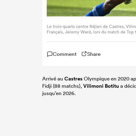
Le trois-quarts centre fidjien de Castres, Vilim
Français, Jeremy Ward, lors du match de Top 1
Pierre-Fabre de Castres, dans le sud-ouest de
(Photo de MATTHIEU RONDEL/AFP via Getty 
Comment
Share
Arrivé au
Castres
Olympique en 2020 aprè
Fidji (88 matchs),
Vilimoni Botitu
a décid
jusqu’en 2026.