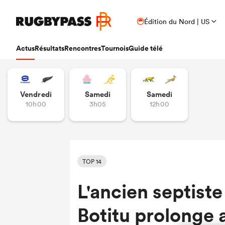
Édition du Nord | US
Actus
Résultats
Rencontres
Tournois
Guide télé
Vendredi
Samedi
Samedi
10h00
3h05
12h00
TOP 14
L'ancien septiste
Botitu prolonge 