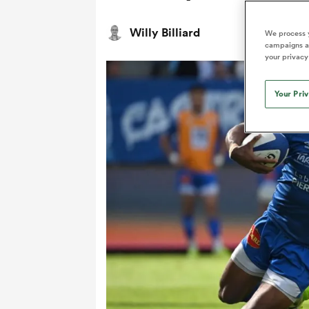
Willy Billiard
We process y
campaigns an
your privacy
Your Pri