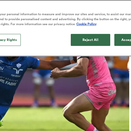
Published: 11 Février 2025 22:31 PST
our personal information to measure and improve our sites and service, to assist our ma
Updated: 11 February 2025 18:33 PST
d to provide personalised content and advertising. By clicking the button on the right, y
 rights. For more information see our privacy notice
Cookie Policy
vacy Rights
Reject All
Accep