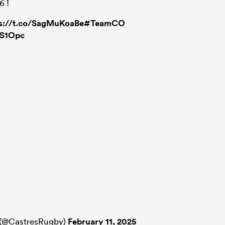
6 !
ps://t.co/SagMuKoaBe
#TeamCO
eS1Opc
 (@CastresRugby)
February 11, 2025