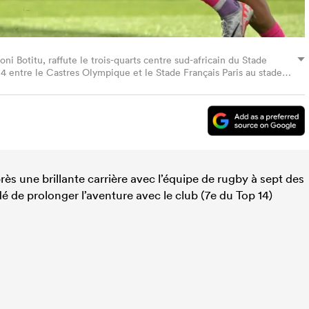
oni Botitu, raffute le trois-quarts centre sud-africain du Stade
4 entre le Castres Olympique et le Stade Français Paris au stade
 la France, le 1er juin 2024. (Photo de Matthieu RONDEL / AFP)
Images)
s une brillante carrière avec l’équipe de rugby à sept des
é de prolonger l’aventure avec le club (7e du Top 14)