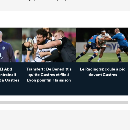
El Abd
Transfert : De Benedittis
Le Racing 92 coule à pic
ntraînait
quitte Castres et file à
devant Castres
 à Castres
Lyon pour finir la saison