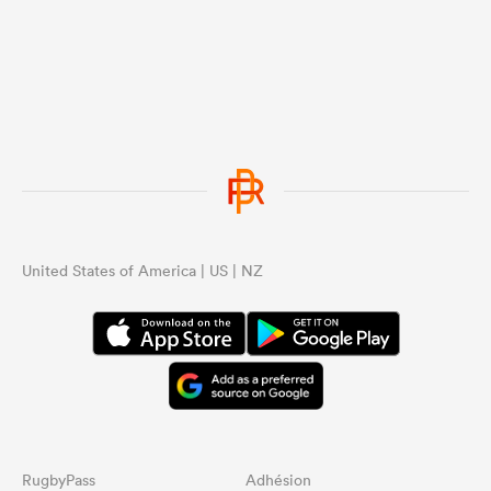
United States of America | US | NZ
RugbyPass
Adhésion