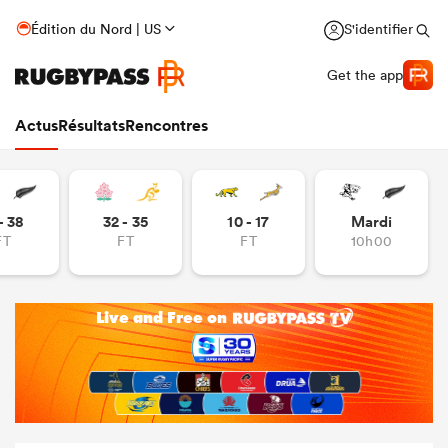
Édition du Nord | US
S'identifier
Get the app
Actus
Résultats
Rencontres
- 38
32 - 35
10 - 17
Mardi
FT
FT
FT
10h00