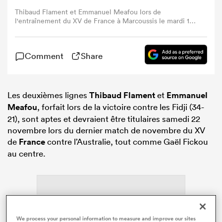
Thibaud Flament et Emmanuel Meafou lors de
l'entraînement du XV de France à Marcoussis le mardi 18
novembre 2025 (Photo : Willy Billiard/RugbyPass)
Comment
Share
Les deuxièmes lignes
Thibaud Flament
et
Emmanuel
Meafou
, forfait lors de la victoire contre les Fidji (34-
21), sont aptes et devraient être titulaires samedi 22
novembre lors du dernier match de novembre du XV
de
France
contre l’Australie, tout comme Gaël Fickou
au centre.
We process your personal information to measure and improve our sites