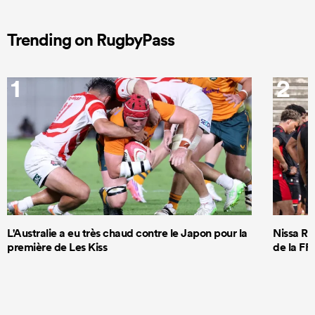
Trending on RugbyPass
1
2
L'Australie a eu très chaud contre le Japon pour la
Nissa Ru
première de Les Kiss
de la FF