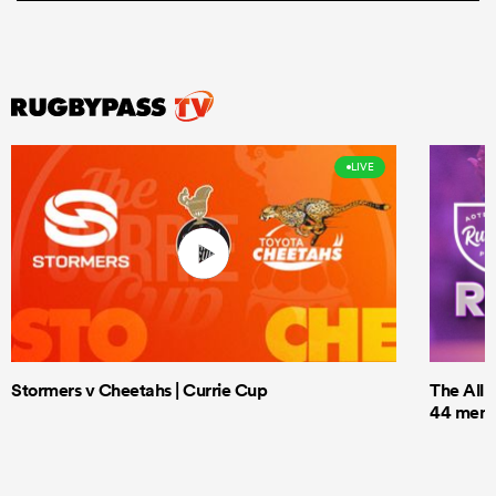
LIVE
Stormers v Cheetahs | Currie Cup
The All 
44 men t