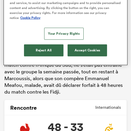
and service, to assist our marketing campaigns and to provide personalised
content and advertising. By clicking the button on the right, you can
ADVERTISEMENT
exercise your privacy rights. For more information see our privacy
notice
Cookie Policy
Your Privacy Rights
Reject All
Accept Cookies
Thibaud Flament, touché à une cuisse pendant le
match contre l’Afrique du Sud, ne s’était pas entraîné
avec le groupe la semaine passée, tout en restant à
Marcoussis, alors que son compère Emmanuel
Meafou, malade, avait dû déclarer forfait à 48 heures
du match contre les Fidji.
Rencontre
Internationals
48 - 33