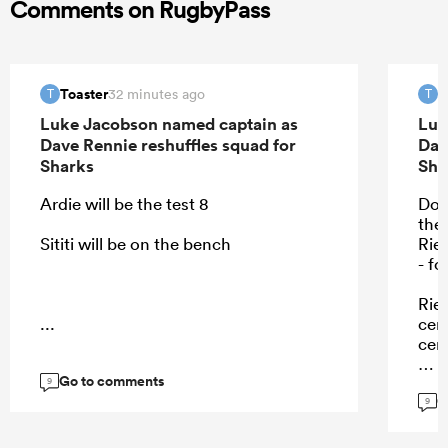
Comments on RugbyPass
Toaster
T
32 minutes ago
T
T
Luke Jacobson named captain as
Luk
Dave Rennie reshuffles squad for
Dav
Sharks
Sha
Ardie will be the test 8
Don
the
Sititi will be on the bench
Rie
- f
Rie
...
cent
cen
Go to comments
9
G
9
...