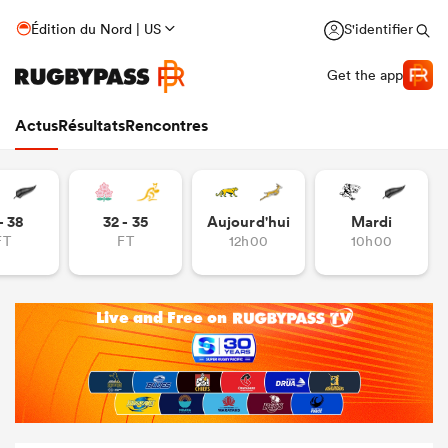
Édition du Nord | US
S'identifier
Get the app
Actus
Résultats
Rencontres
- 38
32 - 35
Aujourd'hui
Mardi
FT
FT
12h00
10h00