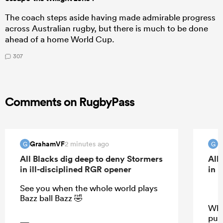
The coach steps aside having made admirable progress
across Australian rugby, but there is much to be done
ahead of a home World Cup.
307
Comments on RugbyPass
GrahamVF
G
2 minutes ago
G
G
All Blacks dig deep to deny Stormers
All
in ill-disciplined RGR opener
in 
See you when the whole world plays
Bazz ball Bazz 🤣
Why
pus