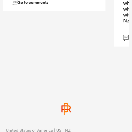
Go to comments
wha
160
wit
wit
NZ 
PS 
G
160
...
United States of America | US | NZ