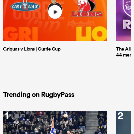
Griquas v Lions | Currie Cup
The All 
44 men t
Trending on RugbyPass
1
2