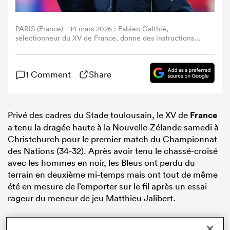
PARIS (France) - 14 mars 2026 : Fabien Galthié,
sélectionneur du XV de France, donne des instructions
tandis que les joueurs s’échauffent avant le match du
Tournoi des Six Nations 2026 entre la France et
l’Angleterre, au Stade de France. (Photo : Shaun
1 Comment
Share
Botterill/Getty Images)
Privé des cadres du Stade toulousain, le XV de
France
a tenu la dragée haute à la Nouvelle-Zélande samedi à
Christchurch pour le premier match du Championnat
des Nations (34-32). Après avoir tenu le chassé-croisé
avec les hommes en noir, les Bleus ont perdu du
terrain en deuxième mi-temps mais ont tout de même
été en mesure de l’emporter sur le fil après un essai
rageur du meneur de jeu Matthieu Jalibert.