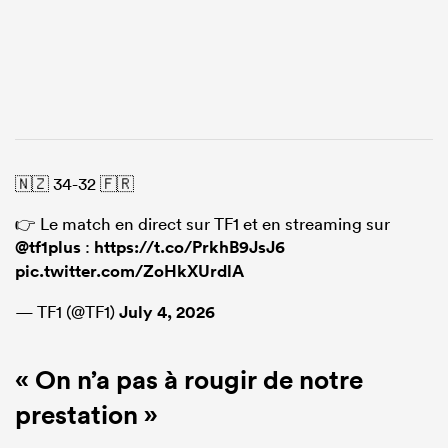
🇳🇿 34-32 🇫🇷
👉 Le match en direct sur TF1 et en streaming sur
@tf1plus
:
https://t.co/PrkhB9JsJ6
pic.twitter.com/ZoHkXUrdlA
— TF1 (@TF1)
July 4, 2026
« On n’a pas à rougir de notre
prestation »