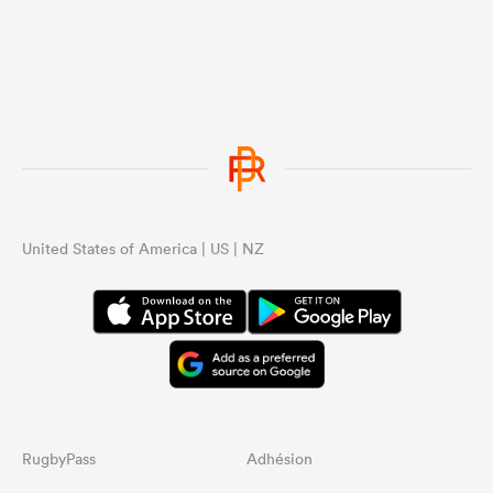
United States of America | US | NZ
RugbyPass
Adhésion