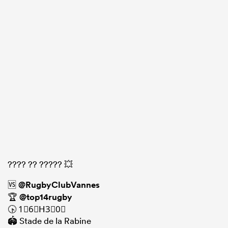
???? ?? ????? 💥
🆚
@RugbyClubVannes
🏆
@top14rugby
🕟 1⃣6⃣H3⃣0⃣
🏟️ Stade de la Rabine