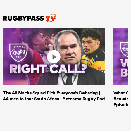
The All Blacks Squad Pick Everyone’s Debating |
What Cri
44 men to tour South Africa | Aotearoa Rugby Pod
Beauden 
Episode 