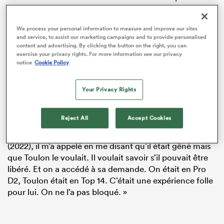
Fédérale 1. Repéré grâce à ses performances à XV et à
7 (notamment au Supersevens avec les
Barbarians
We process your personal information to measure and improve our sites
français), il s’engage à rejoindre les rangs du RC
and service, to assist our marketing campaigns and to provide personalised
Vannes
pour la saison 2022-2023… mais préfère
content and advertising. By clicking the button on the right, you can
exercise your privacy rights. For more information see our privacy
répondre aux sirènes du RC
Toulon
avec qui il signe en
notice
Cookie Policy
2022, séduit par le projet de
Pierre Mignoni
et Franck
Azéma.
Your Privacy Rights
« On ne l’a pas raté », avait raconté Jean-Noël Spitzer
en début d’année à nos confrères du
Télégramme
. «
Reject All
Accept Cookies
Gaël avait donné son accord, verbal et écrit, pour
signer au RC Vannes. Et un soir, début juin ou fin mai
(2022), il m’a appelé en me disant qu’il était gêné mais
que Toulon le voulait. Il voulait savoir s’il pouvait être
libéré. Et on a accédé à sa demande. On était en Pro
D2, Toulon était en Top 14. C’était une expérience folle
pour lui. On ne l’a pas bloqué. »