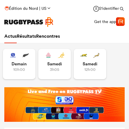
Édition du Nord | US
S'identifier
Get the app
Actus
Résultats
Rencontres
Demain
Samedi
Samedi
10h00
3h05
12h00