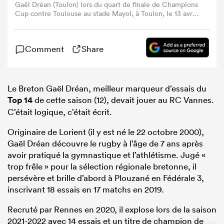
Gaël Dréan (Toulon) lors du quart de finale de Champions
Cup contre Toulouse au stade Mayol, à Toulon, le 13 avril
2025. (Photo : Miguel Medina / AFP)
Comment
Share
Le Breton Gaël Dréan, meilleur marqueur d’essais du
Top 14
de cette saison (12), devait jouer au RC Vannes.
C’était logique, c’était écrit.
Originaire de Lorient (il y est né le 22 octobre 2000),
Gaël Dréan découvre le rugby à l’âge de 7 ans après
avoir pratiqué la gymnastique et l’athlétisme. Jugé «
trop frêle » pour la sélection régionale bretonne, il
persévère et brille d’abord à Plouzané en Fédérale 3,
inscrivant 18 essais en 17 matchs en 2019.
Recruté par Rennes en 2020, il explose lors de la saison
2021-2022 avec 14 essais et un titre de champion de