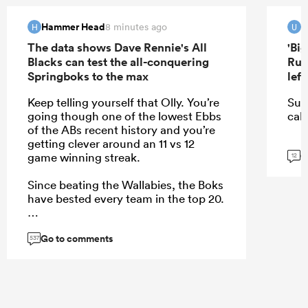
Hammer Head
u
8 minutes ago
H
U
The data shows Dave Rennie's All
'Bi
Blacks can test the all-conquering
Rug
Springboks to the max
lef
Keep telling yourself that Olly. You’re
Sur
going though one of the lowest Ebbs
call
of the ABs recent history and you’re
getting clever around an 11 vs 12
G
game winning streak.
12
Since beating the Wallabies, the Boks
have bested every team in the top 20.
Go to comments
537
...