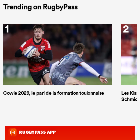
Trending on RugbyPass
1
2
Cowie 2029, le pari de la formation toulonnaise
Les Kiss 
Schmidt