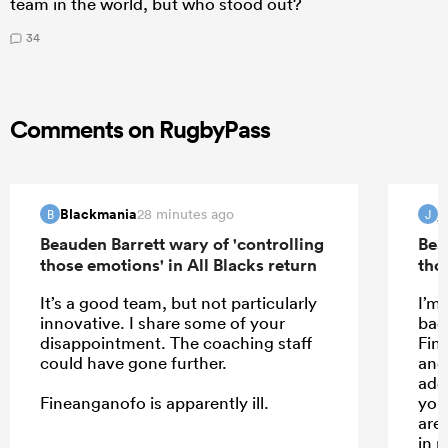
team in the world, but who stood out?
34
Comments on RugbyPass
Blackmania
j
28 minutes ago
B
J
Beauden Barrett wary of 'controlling
Bea
those emotions' in All Blacks return
tho
It’s a good team, but not particularly
I’m
innovative. I share some of your
back
disappointment. The coaching staff
Fin
could have gone further.
and
add
Fineanganofo is apparently ill.
you
are
in 