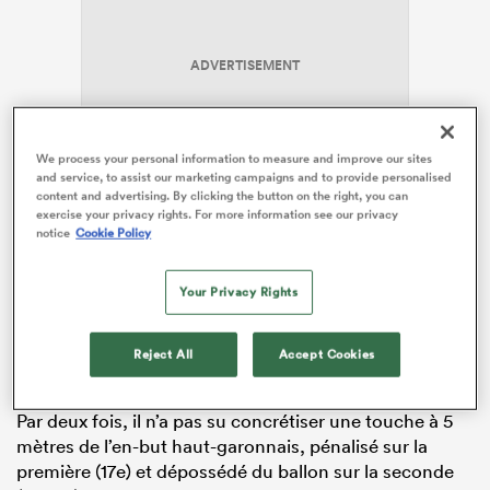
ADVERTISEMENT
We process your personal information to measure and improve our sites
and service, to assist our marketing campaigns and to provide personalised
content and advertising. By clicking the button on the right, you can
exercise your privacy rights. For more information see our privacy
notice
Cookie Policy
Montpellier
le savait, pour pouvoir prétendre détrôner
Toulouse, il était condamné à faire le match parfait, à
Your Privacy Rights
la fois offensivement et défensivement. De ne rien
laisser passer, aussi, de ce que les Toulousains leur
laisseraient. C’est sur ce point que le MHR a pêché en
Reject All
Accept Cookies
première mi-temps.
Par deux fois, il n’a pas su concrétiser une touche à 5
mètres de l’en-but haut-garonnais, pénalisé sur la
première (17e) et dépossédé du ballon sur la seconde