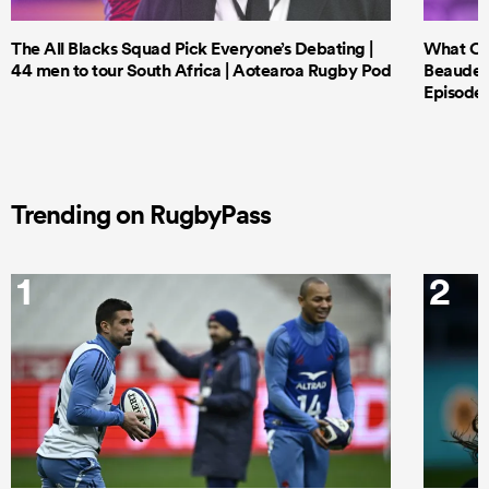
The All Blacks Squad Pick Everyone’s Debating |
What Cri
44 men to tour South Africa | Aotearoa Rugby Pod
Beauden 
Episode 
Trending on RugbyPass
1
2