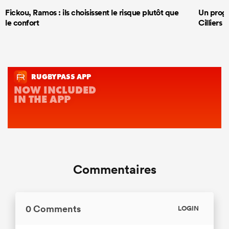
Fickou, Ramos : ils choisissent le risque plutôt que
Un progr
le confort
Cilliers 
Commentaires
0 Comments
LOGIN