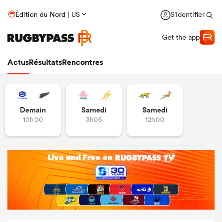
Édition du Nord | US
S'identifier
Get the app
Actus
Résultats
Rencontres
Demain
Samedi
Samedi
10h00
3h05
12h00