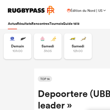
Édition du Nord | US
Actus
Résultats
Rencontres
Tournois
Guide télé
Demain
Samedi
Samedi
10h00
3h05
12h00
TOP 14
Depoortere (UBB)
leader »