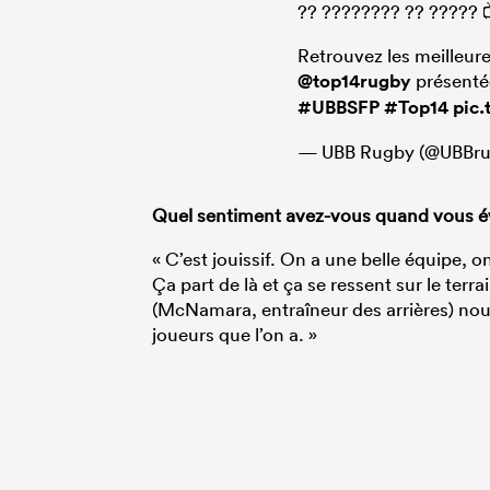
?? ???????? ?? ????? 
Retrouvez les meilleure
@top14rugby
présenté
#UBBSFP
#Top14
pic
— UBB Rugby (@UBBr
Quel sentiment avez-vous quand vous évo
« C’est jouissif. On a une belle équipe, 
Ça part de là et ça se ressent sur le terra
(McNamara, entraîneur des arrières) nous
joueurs que l’on a. »