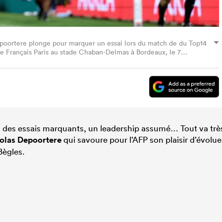
epoortere plonge pour marquer un essai lors du match de du Top14
de Français Paris au stade Chaban-Delmas à Bordeaux, le 7
EAU/AFP via Getty Images)
4, des essais marquants, un leadership assumé… Tout va trè
olas Depoortere
qui savoure pour l’AFP son plaisir d’évolue
Bègles.