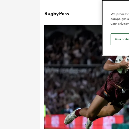
RugbyPass
We process y
campaigns an
your privacy
Your Pri