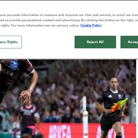
Published: 13 Septembre 2024 01:44 PDT
our personal information to measure and improve our sites and service, to assist our ma
Updated: 13 September 2024 01:55 PDT
d to provide personalised content and advertising. By clicking the button on the right, y
 rights. For more information see our privacy notice
Cookie Policy
vacy Rights
Reject All
Accep