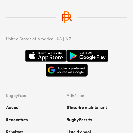
United States of America | US | NZ
RugbyPass
Adhésion
Accueil
S'inscrire maintenant
Rencontres
RugbyPass.tv
Résultats
Liste d'envoi