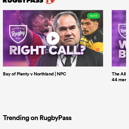
LIVE
Bay of Plenty v Northland | NPC
The All 
44 men t
Trending on RugbyPass