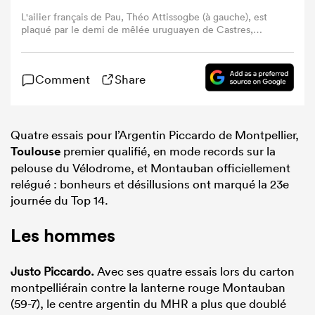
L'ailier français de Pau, Théo Attissogbe (à gauche), est
plaqué par le demi de mêlée uruguayen de Castres,
Santiago Arata (à droite), lors du match de Top 14 entre la
Section Paloise (Pau) et Castres, disputé au stade du
Hameau à Pau, dans le sud-ouest de la France, le 9 mai
Comment
Share
2026. (Photo de ROMAIN PERROCHEAU / AFP via Getty
Images)
Quatre essais pour l’Argentin Piccardo de Montpellier,
Toulouse
premier qualifié, en mode records sur la
pelouse du Vélodrome, et Montauban officiellement
relégué : bonheurs et désillusions ont marqué la 23e
journée du Top 14.
Les hommes
Justo Piccardo.
Avec ses quatre essais lors du carton
montpelliérain contre la lanterne rouge Montauban
(59-7), le centre argentin du MHR a plus que doublé