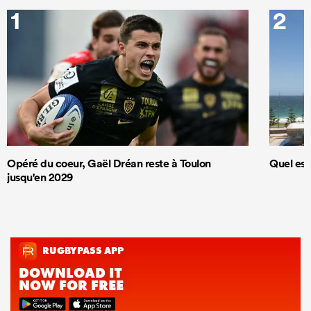
1
2
Opéré du coeur, Gaël Dréan reste à Toulon
Quel est
jusqu'en 2029