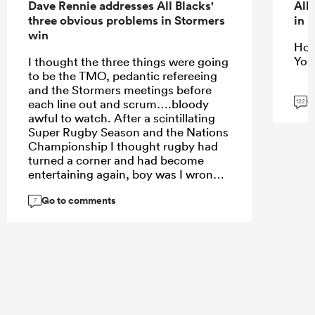
Dave Rennie addresses All Blacks'
All
three obvious problems in Stormers
in 
win
Hope
You
I thought the three things were going
to be the TMO, pedantic refereeing
and the Stormers meetings before
G
each line out and scrum….bloody
122
awful to watch. After a scintillating
Super Rugby Season and the Nations
Championship I thought rugby had
turned a corner and had become
entertaining again, boy was I wrong.
Go to comments
7