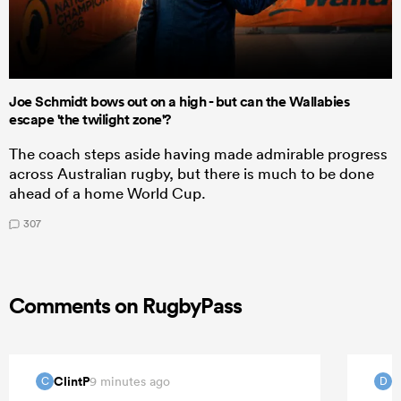
Joe Schmidt bows out on a high - but can the Wallabies
escape 'the twilight zone'?
The coach steps aside having made admirable progress
across Australian rugby, but there is much to be done
ahead of a home World Cup.
307
Comments on RugbyPass
ClintP
D
9 minutes ago
C
D