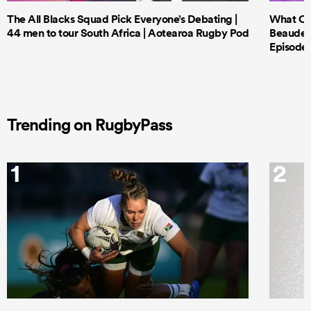
The All Blacks Squad Pick Everyone’s Debating |
What Cri
44 men to tour South Africa | Aotearoa Rugby Pod
Beauden 
Episode 
Trending on RugbyPass
1
2