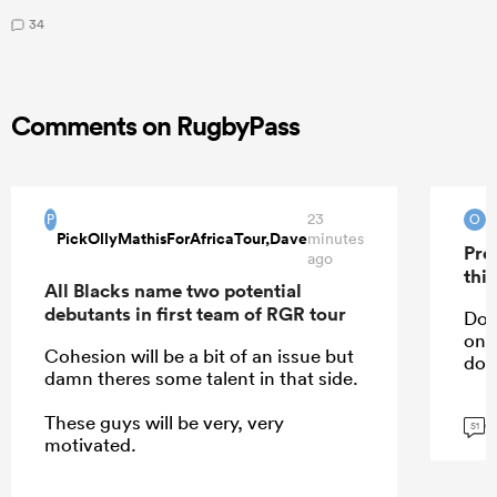
34
Comments on RugbyPass
23
O
P
O
PickOllyMathisForAfricaTour,Dave
minutes
Pre
ago
this
All Blacks name two potential
debutants in first team of RGR tour
Do 
one
Cohesion will be a bit of an issue but
do
damn theres some talent in that side.
These guys will be very, very
G
51
motivated.