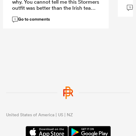
why. You cannot tell me this Stormers
G
outfit was better than the Irish team. I
19
think the problem may be with the
Go to comments
spine - we clearly missed Codie,
9
Ardie, Roigard, Love and DMac. That
loss of leadership showed.
United States of America | US | NZ