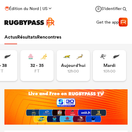
Édition du Nord | US
S'identifier
Get the app
Actus
Résultats
Rencontres
- 38
32 - 35
Aujourd'hui
Mardi
FT
FT
12h00
10h00