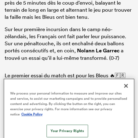
près de 5 minutes dès le coup d’envoi, balayant le
terrain de long en large et alternant le jeu pour trouver
la faille mais les Bleus ont bien tenu.
Sur leur première incursion dans le camp néo-
zélandais, les Français ont fait parler leur puissance.
Sur une pénaltouche, ils ont enchaîné deux ballons
portés consécutifs et, en coin,
Nolann Le Garrec
a
trouvé un essai qu’il a lui-même transformé. (0-7)
Le premier essai du match est pour les Bleus 🔥🇫🇷
Nolann Le Garrec s’extirpe dans le côté fermé pour
We process your personal information to measure and improve our sites
lancer parfaitement les Français 🤩
and service, to assist our marketing campaigns and to provide personalised
@FranceRugby
#NZLFRA
content and advertising. By clicking the button on the right, you can
pic.twitter.com/hiGQU7GdKY
exercise your privacy rights. For more information see our privacy
notice
Cookie Policy
— CANAL+ Rugby (@CanalplusRugby)
July 19, 2025
Your Privacy Rights