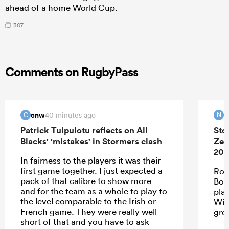
ahead of a home World Cup.
307
Comments on RugbyPass
cnw
N
40 minutes ago
C
N
Patrick Tuipulotu reflects on All
Sto
Blacks' 'mistakes' in Stormers clash
Zea
202
In fairness to the players it was their
first game together. I just expected a
Roo
pack of that calibre to show more
Bok
and for the team as a whole to play to
pla
the level comparable to the Irish or
Wie
French game. They were really well
gre
short of that and you have to ask