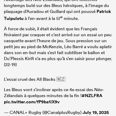
longtemps buté sur des Bleus héroïques, à l’image du
plaquage d’Auradou et Guillard qui ont poussé
Patrick
e
Tuipulotu
à l’en-avant à la 57
minute.
À force de subir, il était évident que les Français
finiraient par craquer et c’est arrivé sur un essai un peu
casquette avant l’heure de jeu. Sous pression sur un
petit jeu au pied de McKenzie, Léo Barré a voulu aplatir
dans son en-but mais s’est fait subtiliser le ballon et
Du’Plessis Kirifi n’a eu plus qu’à s’en saisir pour plonger.
(22-19)
L’essai cruel des All Blacks 🇳🇿
Les Bleus vont s’incliner après ce 4e essai des Néo-
Zélandais à quelques minutes de la fin !
#NZLFRA
pic.twitter.com/fP9ba1iX9v
— CANAL+ Rugby (@CanalplusRugby)
July 19, 2025