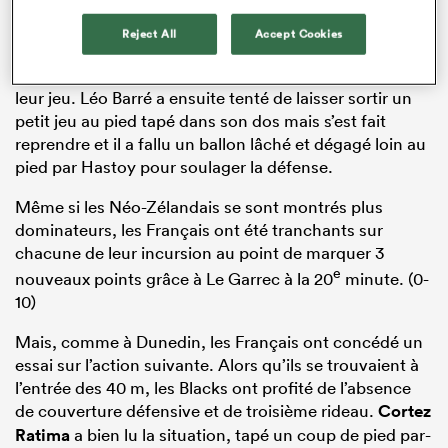
Contre les All Blacks, la moindre erreur peut faire mal
et les Français ont frôlé la correctionnelle dans la
Reject All
Accept Cookies
foulée. Les Bleus ont concédé une touche directe dans
leur camp, ce qui a permis aux Blacks de développer
leur jeu. Léo Barré a ensuite tenté de laisser sortir un
petit jeu au pied tapé dans son dos mais s’est fait
reprendre et il a fallu un ballon lâché et dégagé loin au
pied par Hastoy pour soulager la défense.
Même si les Néo-Zélandais se sont montrés plus
dominateurs, les Français ont été tranchants sur
chacune de leur incursion au point de marquer 3
e
nouveaux points grâce à Le Garrec à la 20
minute. (0-
10)
Mais, comme à Dunedin, les Français ont concédé un
essai sur l’action suivante. Alors qu’ils se trouvaient à
l’entrée des 40 m, les Blacks ont profité de l’absence
de couverture défensive et de troisième rideau.
Cortez
Ratima
a bien lu la situation, tapé un coup de pied par-