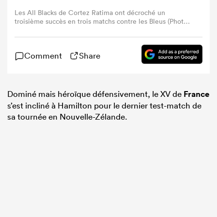
Les All Blacks de Cortez Ratima ont décroché un
troisième succès en trois matchs contre les Bleus (Photo
de Hannah Peters/Getty Images)
Comment
Share
Dominé mais héroïque défensivement, le XV de
France
s’est incliné à Hamilton pour le dernier test-match de
sa tournée en Nouvelle-Zélande.