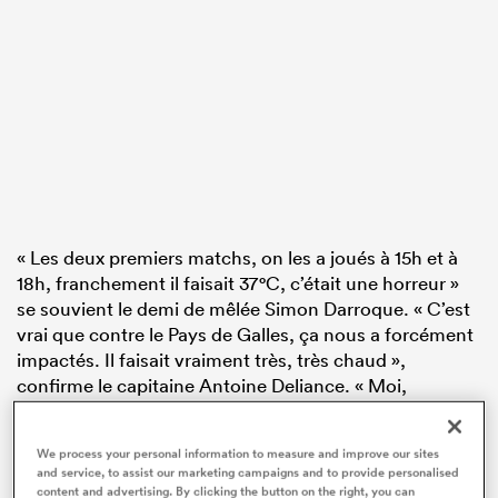
« Les deux premiers matchs, on les a joués à 15h et à
18h, franchement il faisait 37°C, c’était une horreur »
se souvient le demi de mêlée Simon Darroque. « C’est
vrai que contre le Pays de Galles, ça nous a forcément
impactés. Il faisait vraiment très, très chaud »,
confirme le capitaine Antoine Deliance. « Moi,
personnellement, c’était mon premier match, et je l’ai
bien senti. Il faisait vraiment très chaud, c’était un
We process your personal information to measure and improve our sites
match très dur. Et ça nous a peut-être un peu freinés
and service, to assist our marketing campaigns and to provide personalised
aussi pour vraiment déployer notre jeu au début. »
content and advertising. By clicking the button on the right, you can