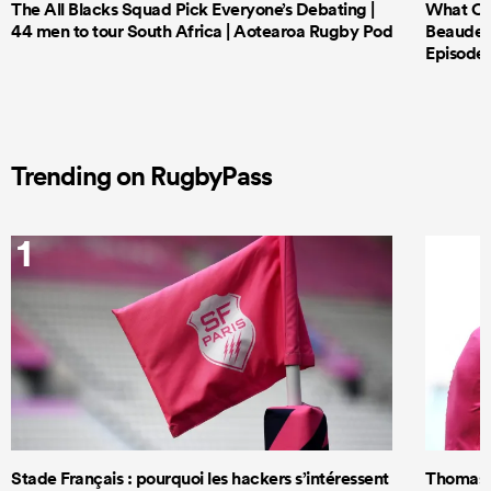
The All Blacks Squad Pick Everyone’s Debating |
What Cri
44 men to tour South Africa | Aotearoa Rugby Pod
Beauden 
Episode 
Trending on RugbyPass
1
2
Stade Français : pourquoi les hackers s’intéressent
Thomas R