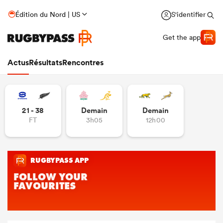
Édition du Nord | US
S'identifier
Get the app
Actus
Résultats
Rencontres
21 - 38
Demain
Demain
FT
3h05
12h00