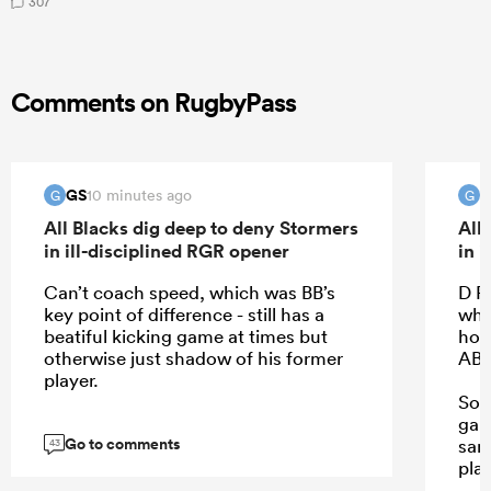
307
Comments on RugbyPass
GS
G
10 minutes ago
G
G
All Blacks dig deep to deny Stormers
All
in ill-disciplined RGR opener
in 
Can’t coach speed, which was BB’s
D R
key point of difference - still has a
wha
beatiful kicking game at times but
howe
otherwise just shadow of his former
AB 
player.
So 
gam
Go to comments
sam
43
play