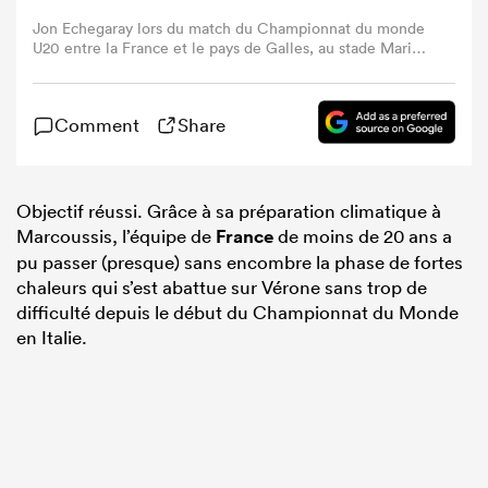
Jon Echegaray lors du match du Championnat du monde
U20 entre la France et le pays de Galles, au stade Mario-
Battaglini de Rovigo, le 4 juillet 2025. (Photo : Timothy
Rogers / Getty Images)
Comment
Share
Objectif réussi. Grâce à sa préparation climatique à
Marcoussis, l’équipe de
France
de moins de 20 ans a
pu passer (presque) sans encombre la phase de fortes
chaleurs qui s’est abattue sur Vérone sans trop de
difficulté depuis le début du Championnat du Monde
en Italie.