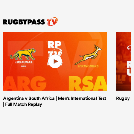
Argentina v South Africa | Men’s International Test
Rugby Af
| Full Match Replay