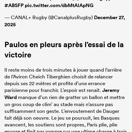
#ABSFP
pic.twitter.com/dbMtAlApNG
— CANAL+ Rugby (@CanalplusRugby)
December 27,
2025
Paulos en pleurs après l’essai de la
victoire
Il reste moins de trois minutes à jouer quand l’arrière
de l’Aviron Cheich Tiberghien choisit de relancer
depuis ses 22 mètres et profite d’une errance
parisienne pour franchir. L’espoir est renait.
Jeremy
Ward
manque d’un rien de gratter un ballon et mettre
un gros coup de clim’ au stade mais n’assure pas
suffisamment son geste. L’envoutement de Dauger
fait déjà son oeuvre. Le jeu se poursuit, les Basques
avancent, les soutiens sont propres, Paris plie, plie
encore et finit par rompre sur une ultime charge à trois