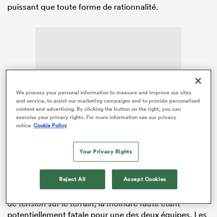
puissant que toute forme de rationnalité.
ADVERTISEMENT
We process your personal information to measure and improve our sites
and service, to assist our marketing campaigns and to provide personalised
content and advertising. By clicking the button on the right, you can
exercise your privacy rights. For more information see our privacy
notice
Cookie Policy
Your Privacy Rights
À la 73e minute de jeu, le score, qui n’a pas bougé
Reject All
Accept Cookies
depuis près d’un quart d’heure, est de 28-27 en faveur
de Bayonne. Pas besoin de faire un dessin sur le niveau
de tension sur le terrain, la moindre faute étant
potentiellement fatale pour une des deux équipes. Les