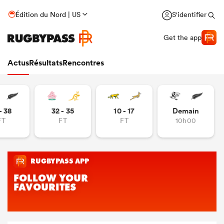
Édition du Nord | US
S'identifier
Get the app
Actus
Résultats
Rencontres
- 38
32 - 35
10 - 17
Demain
FT
FT
FT
10h00