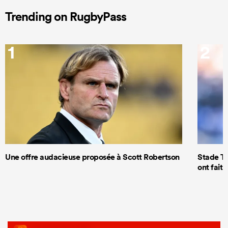
Trending on RugbyPass
1
2
Une offre audacieuse proposée à Scott Robertson
Stade To
ont fait 