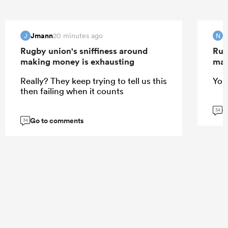
Jmann
N
20 minutes ago
J
N
Rugby union's sniffiness around
Rug
making money is exhausting
mak
Really? They keep trying to tell us this
You'
then failing when it counts
G
34
Go to comments
34