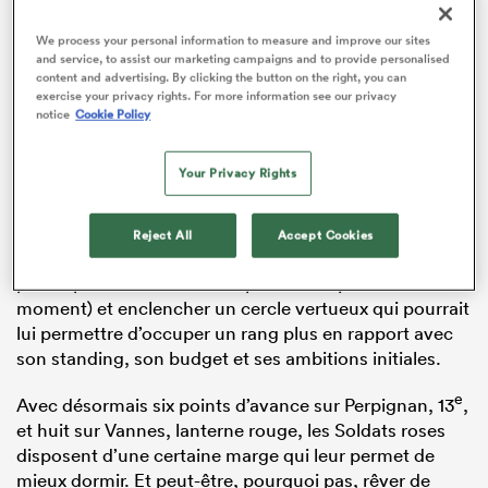
We process your personal information to measure and improve our sites
and service, to assist our marketing campaigns and to provide personalised
content and advertising. By clicking the button on the right, you can
exercise your privacy rights. For more information see our privacy
notice
Cookie Policy
Your Privacy Rights
Il se déplace ce samedi à Montpellier pour réaliser une
Reject All
Accept Cookies
autre première : remporter un match à l’extérieur (deux
points pris seulement en déplacement pour le
moment) et enclencher un cercle vertueux qui pourrait
lui permettre d’occuper un rang plus en rapport avec
son standing, son budget et ses ambitions initiales.
e
Avec désormais six points d’avance sur Perpignan, 13
,
et huit sur Vannes, lanterne rouge, les Soldats roses
disposent d’une certaine marge qui leur permet de
mieux dormir. Et peut-être, pourquoi pas, rêver de