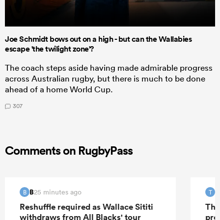
Joe Schmidt bows out on a high - but can the Wallabies
escape 'the twilight zone'?
The coach steps aside having made admirable progress
across Australian rugby, but there is much to be done
ahead of a home World Cup.
307
Comments on RugbyPass
B
T
25 minutes ago
B
T
Reshuffle required as Wallace Sititi
The
withdraws from All Blacks' tour
pro