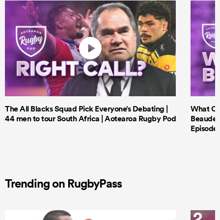
The All Blacks Squad Pick Everyone’s Debating |
What Cri
44 men to tour South Africa | Aotearoa Rugby Pod
Beauden 
Episode 
Trending on RugbyPass
1
2