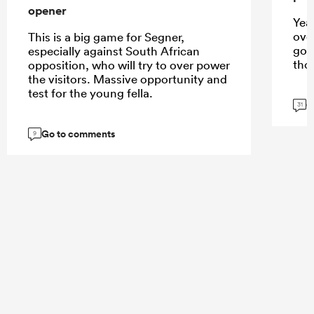
opener
Yeah
over
This is a big game for Segner,
goo
especially against South African
tho
opposition, who will try to over power
the visitors. Massive opportunity and
test for the young fella.
G
31
Go to comments
9