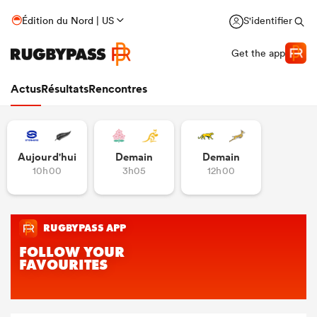
Édition du Nord | US
S'identifier
Get the app
Actus
Résultats
Rencontres
Aujourd'hui
Demain
Demain
10h00
3h05
12h00