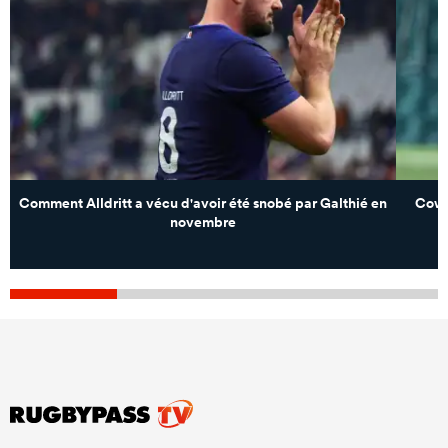
Comment Alldritt a vécu d'avoir été snobé par Galthié en
Cowie
novembre