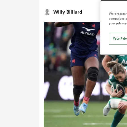
Willy Billiard
We process y
campaigns an
your privacy
Your Pri