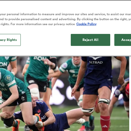
Published: 23 Mars 2025 02:33 PDT
our personal information to measure and improve our sites and service, to assist our ma
d to provide personalised content and advertising. By clicking the button on the right, y
 rights. For more information see our privacy notice
Cookie Policy
vacy Rights
Reject All
Accep