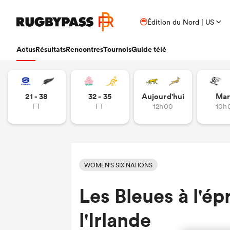
Édition du Nord | US
Actus
Résultats
Rencontres
Tournois
Guide télé
21 - 38
32 - 35
Aujourd'hui
Mar
FT
FT
12h00
10h
WOMEN'S SIX NATIONS
Les Bleues à l'ép
l'Irlande