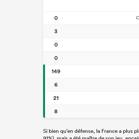
0
C
3
0
0
149
6
21
8
Si bien qu’en défense, la France a plus p
91%), mais a été maître de son jeu, encai