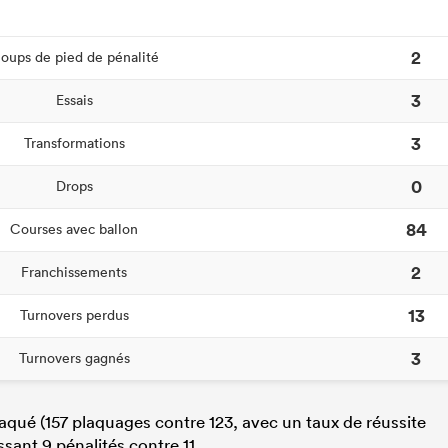
2
oups de pied de pénalité
3
Essais
3
Transformations
0
Drops
84
Courses avec ballon
2
Franchissements
13
Turnovers perdus
3
Turnovers gagnés
laqué (157 plaquages contre 123, avec un taux de réussite
ssant 9 pénalités contre 11.