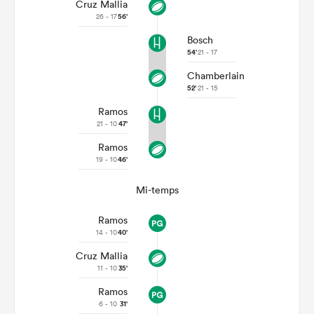
Cruz Mallia
26 - 17
56'
Bosch
54'
21 - 17
Chamberlain
52'
21 - 15
Ramos
21 - 10
47'
Ramos
19 - 10
46'
Mi-temps
Ramos
14 - 10
40'
Cruz Mallia
11 - 10
35'
Ramos
6 - 10
31'