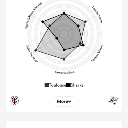
92
99
Carries
27
26
Kicks
308
266
Post Contact Meters
Toulouse
Sharks
More
4
4
Dominant Tackles