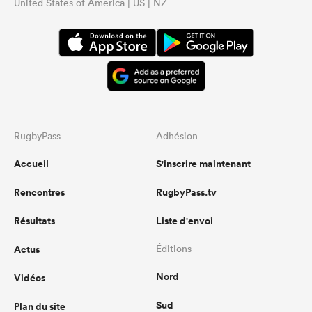
United States of America | US | NZ
RugbyPass
Adhésion
Accueil
S'inscrire maintenant
Rencontres
RugbyPass.tv
Résultats
Liste d'envoi
Actus
Éditions
Nord
Vidéos
Sud
Plan du site