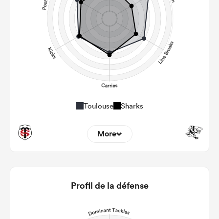
Toulouse
Sharks
More
11
10
22m Entries
4.09
2
Profil de la défense
22m Conversion
11
8
Line Breaks