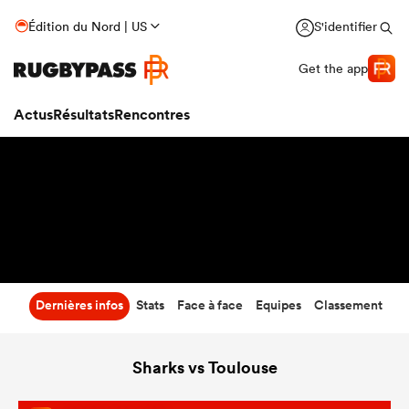
54
-
20
Édition du Nord | US
S'identifier
Temps écoulé
Get the app
Actus
Résultats
Rencontres
Dernières infos
Stats
Face à face
Equipes
Classement
Sharks vs Toulouse