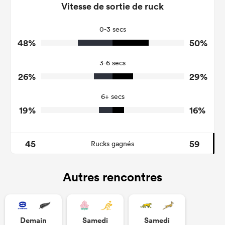
100
61
Vitesse de sortie de ruck
Tackles Made
29
36
Tackles Missed
0-3 secs
48%
50%
7
4
Turnovers Won
3-6 secs
6
1
Tackle Turnover
26%
29%
10
16
Tackle Offload Allowed
6+ secs
19%
16%
45
59
Rucks gagnés
Autres rencontres
Demain
Samedi
Samedi