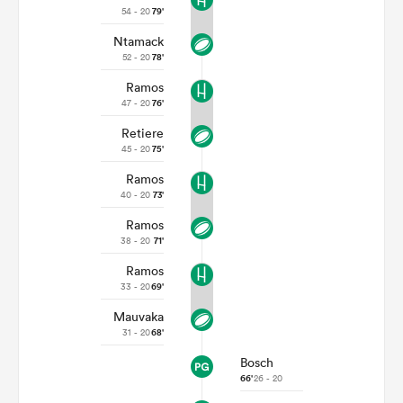
54 - 20
79'
Ntamack
52 - 20
78'
Ramos
47 - 20
76'
Retiere
45 - 20
75'
Ramos
40 - 20
73'
Ramos
38 - 20
71'
Ramos
33 - 20
69'
Mauvaka
31 - 20
68'
Bosch
66'
26 - 20