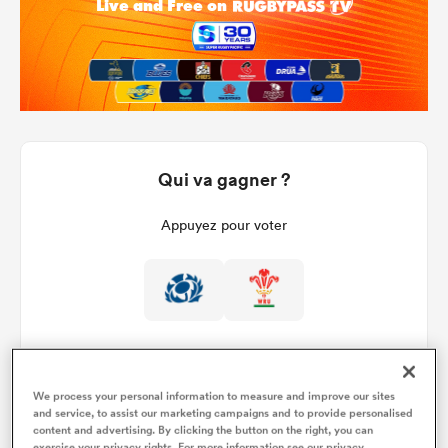
Qui va gagner ?
Appuyez pour voter
We process your personal information to measure and improve our sites
and service, to assist our marketing campaigns and to provide personalised
content and advertising. By clicking the button on the right, you can
Détails du match
exercise your privacy rights. For more information see our privacy