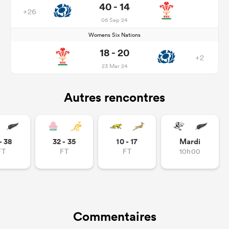
40 - 14
+26
06 Sep 24
Womens Six Nations
18 - 20
+2
23 Mar 24
Autres rencontres
- 38
32 - 35
10 - 17
Mardi
FT
FT
FT
10h00
Commentaires