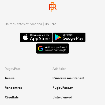
United States of America | US | NZ
RugbyPass
Adhésion
Accueil
S'inscrire maintenant
Rencontres
RugbyPass.tv
Résultats
Liste d'envoi