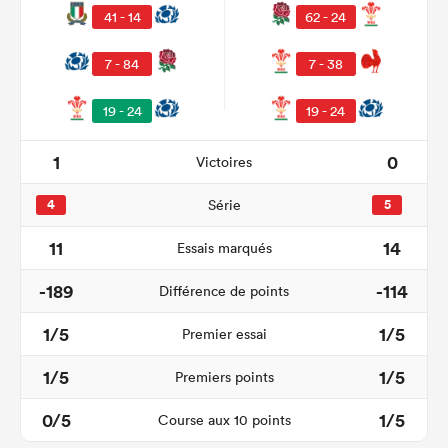
41 - 14
62 - 24
7 - 84
7 - 38
19 - 24
19 - 24
1
0
Victoires
4
Série
5
11
14
Essais marqués
-189
-114
Différence de points
1/5
1/5
Premier essai
1/5
1/5
Premiers points
0/5
1/5
Course aux 10 points