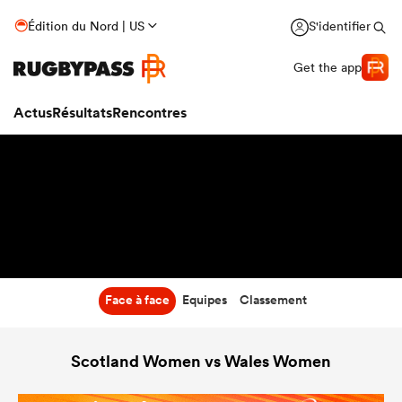
6:30
Édition du Nord | US
S'identifier
15 Mai 27
Get the app
Actus
Résultats
Rencontres
Face à face
Equipes
Classement
Scotland Women vs Wales Women