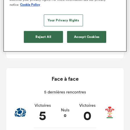
notice
Cookie Policy
Scotland Women v Wales Women
Your Privacy Rights
Manche 5
Reject All
Accept Cookies
Sam 15th Mai 2027, 06:30am PDT
Face à face
5 dernières rencontres
Victoires
Victoires
5
0
Nuls
0