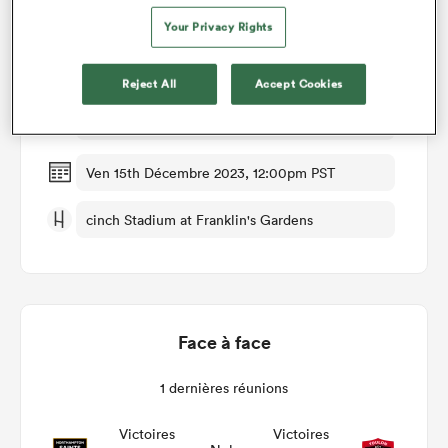
Détails du match
Your Privacy Rights
Northampton v Toulon
Reject All
Accept Cookies
Manche 2
Ven 15th Décembre 2023, 12:00pm PST
cinch Stadium at Franklin's Gardens
Face à face
1 dernières réunions
Victoires
Victoires