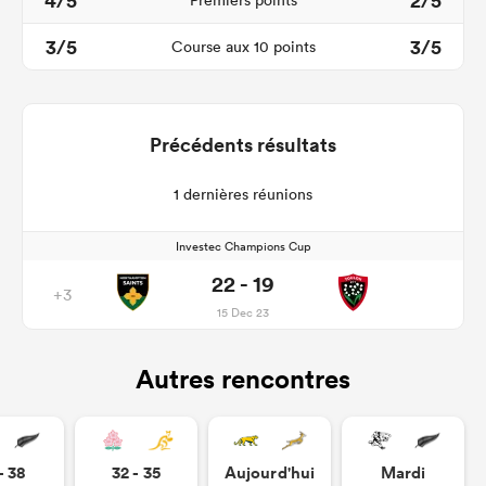
4/5
2/5
Premiers points
3/5
3/5
Course aux 10 points
Précédents résultats
1 dernières réunions
Investec Champions Cup
22 - 19
+3
15 Dec 23
Autres rencontres
- 38
32 - 35
Aujourd'hui
Mardi