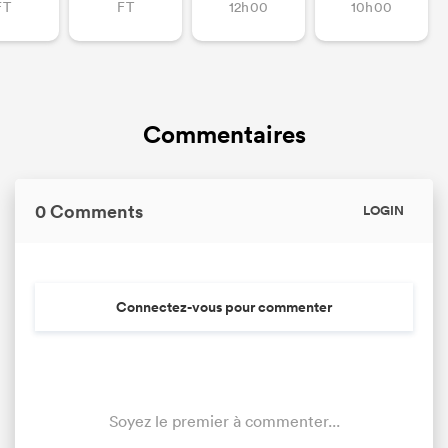
FT
FT
12h00
10h00
Commentaires
0 Comments
LOGIN
Connectez-vous pour commenter
Soyez le premier à commenter...