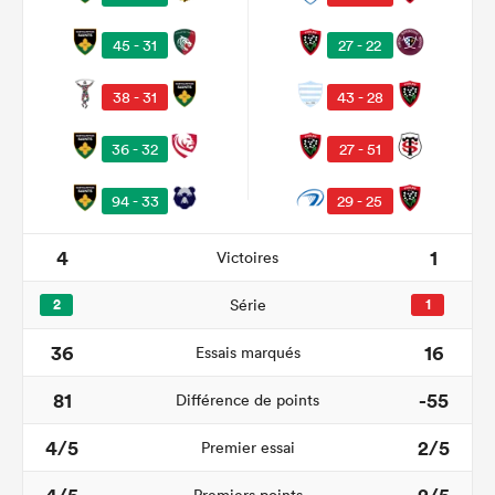
45 - 31
27 - 22
38 - 31
43 - 28
36 - 32
27 - 51
94 - 33
29 - 25
4
1
Victoires
2
Série
1
36
16
Essais marqués
81
-55
Différence de points
4/5
2/5
Premier essai