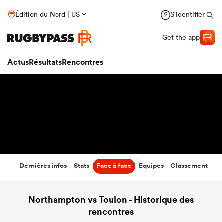
22
-
19
Édition du Nord | US
S'identifier
Temps écoulé
Get the app
Actus
Résultats
Rencontres
Dernières infos
Stats
Face à face
Equipes
Classement
Northampton vs Toulon - Historique des
rencontres