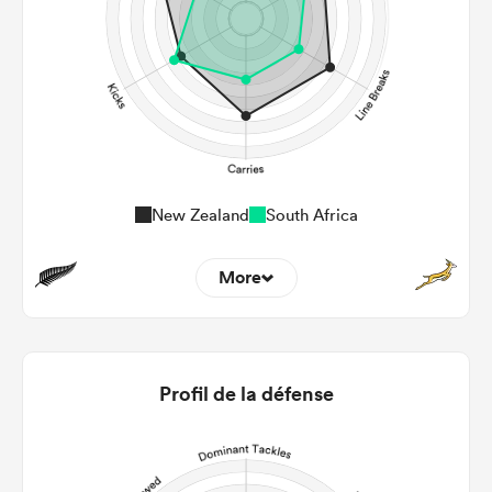
New Zealand
South Africa
More
8
3
22m Entries
1.38
1
Profil de la défense
22m Conversion
7
4
Line Breaks
149
85
Carries