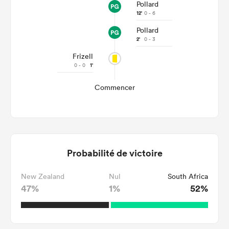
Pollard
12'
0 - 6
Pollard
2'
0 - 3
Frizell
0 - 0
1'
Commencer
Probabilité de victoire
New Zealand
Nul
South Africa
47%
1%
52%