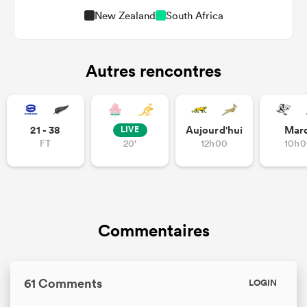
New Zealand
South Africa
Autres rencontres
21 - 38
Aujourd'hui
Mar
LIVE
FT
20'
12h00
10h0
Commentaires
61 Comments
LOGIN