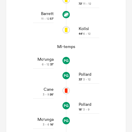
72'
11 - 12
Barrett
11 - 12
57'
Kolisi
44'
6 - 12
Mi-temps
Mo'unga
6 - 12
37'
Pollard
33'
3 - 12
Cane
3 - 9
26'
Pollard
18'
3 - 9
Mo'unga
3 - 6
16'