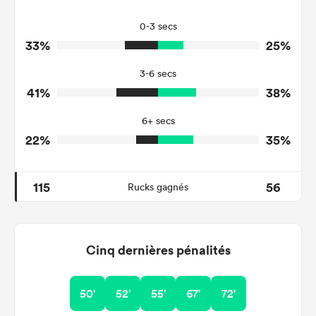
14
37
Tackles Missed
0-3 secs
33%
25%
2
7
Turnovers Won
3-6 secs
1
3
Tackle Turnover
41%
38%
9
11
Tackle Offload Allowed
6+ secs
22%
35%
115
56
Rucks gagnés
Cinq dernières pénalités
50'
52'
55'
67'
72'