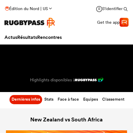
11
-
12
Édition du Nord | US
S'identifier
Temps écoulé
Get the app
Actus
Résultats
Rencontres
Highlights disponibles à
Dernières infos
Stats
Face à face
Equipes
Classement
New Zealand vs South Africa