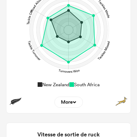
34
38
Kicks
388
191
Post Contact Meters
New Zealand
South Africa
More
9
12
Dominant Tackles
92
209
Vitesse de sortie de ruck
Tackles Made