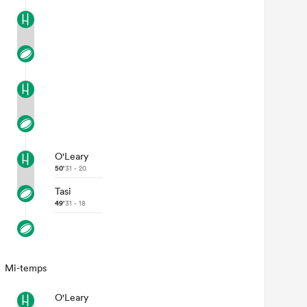
O'Leary
50'
31 - 20
Tasi
49'
31 - 18
Mi-temps
O'Leary