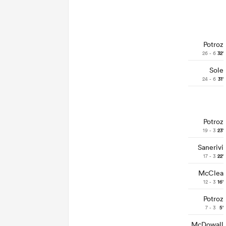
Potroz
26 - 6
32'
Sole
24 - 6
31'
Potroz
19 - 3
23'
Sanerivi
17 - 3
22'
McClea
12 - 3
16'
Potroz
7 - 3
5'
McDowall