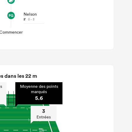
Nelson
2'
0 - 3
Commencer
s dans les 22 m
s
Moyenne des points
marqués
5.6
3
Entrées