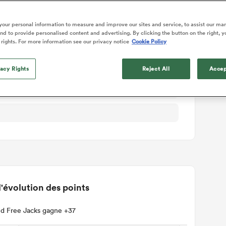
ails du match
our personal information to measure and improve our sites and service, to assist our ma
d to provide personalised content and advertising. By clicking the button on the right, y
rows
 rights. For more information see our privacy notice
Cookie Policy
vacy Rights
Reject All
Accep
'évolution des points
d Free Jacks gagne +37