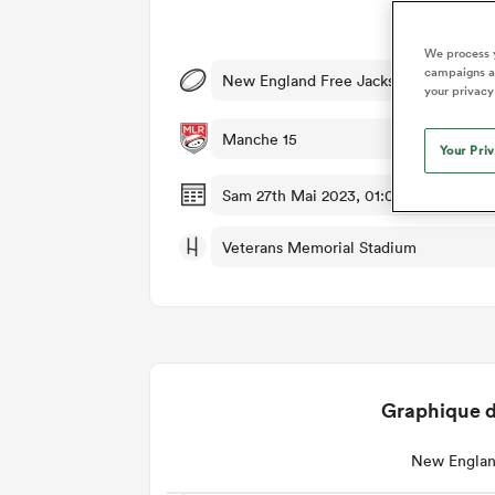
Dét
We process y
campaigns an
New England Free Jacks v Toronto Ar
your privacy
Manche 15
Your Pri
Sam 27th Mai 2023, 01:00pm PDT
Veterans Memorial Stadium
Graphique d
New Englan