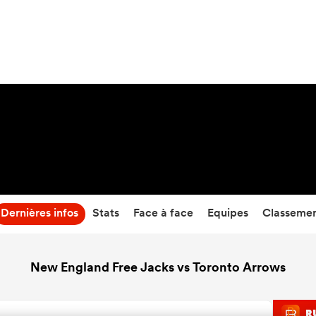
57
-
20
Temps écoulé
Dernières infos
Stats
Face à face
Equipes
Classeme
New England Free Jacks vs Toronto Arrows