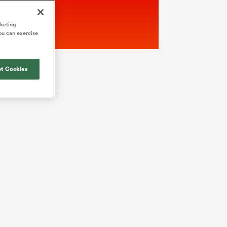
rketing
ou can exercise
t Cookies