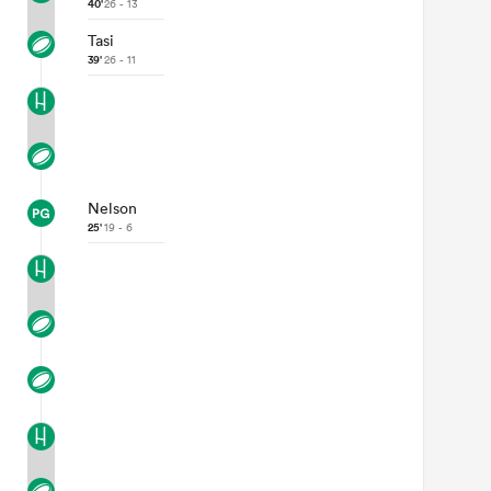
40'
26 - 13
Tasi
39'
26 - 11
Nelson
25'
19 - 6