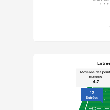
5 - 3
5'
Entrée
Moyenne des point
marqués
4.7
12
Entrées