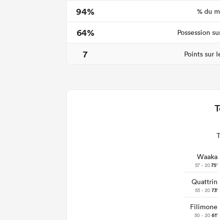
94%
% du ma
64%
Possession su
7
Points sur 
T
Waaka
57 - 20
75'
Quattrin
55 - 20
73'
Filimone
50 - 20
61'