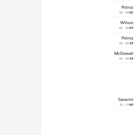
Potroz
45 - 20
55'
Wilson
43 - 20
54'
Potroz
38 - 20
53'
McDowall
36 - 20
53'
Sanerivi
31 - 13
40'