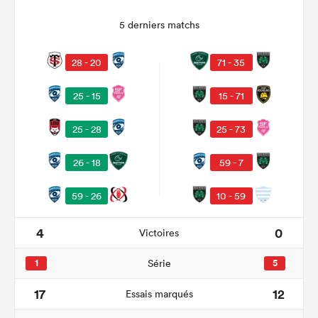
5 derniers matchs
28 - 20
71 - 35
25 - 15
15 - 71
25 - 28
25 - 73
26 - 18
59 - 7
59 - 26
10 - 59
4
0
Victoires
1
Série
5
17
12
Essais marqués