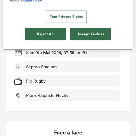
notice
Cookie Policy
Détails du match
Your Privacy Rights
Montpellier v US Montauban
Reject All
Accept Cookies
Manche 23
Sam 9th Mai 2026, 07:35am PDT
Septeo Stadium
Flo Rugby
Pierre-Baptiste Nuchy
Face à face