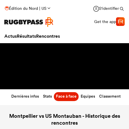
59
-
7
Édition du Nord | US
S'identifier
Temps écoulé
Get the app
Actus
Résultats
Rencontres
Dernières infos
Stats
Face à face
Equipes
Classement
Montpellier vs US Montauban - Historique des
rencontres